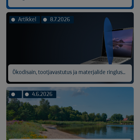
Artikkel
8.7.2026
Ökodisain, tootjavastutus ja materjalide ringlussevõtt
4.6.2026