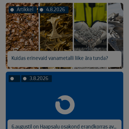
Artikkel
4.8.2026
Kuidas erinevaid vanametalli liike ära tunda?
3.8.2026
6.augustil on Haapsalu osakond erandkorras avatud kl 9.00-14.30.