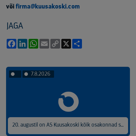
või
firma@kuusakoski.com
JAGA
Facebook
LinkedIn
WhatsApp
Email
Copy
X
Share
Link
7.8.2026
20. augustil on AS Kuusakoski kõik osakonnad suletud