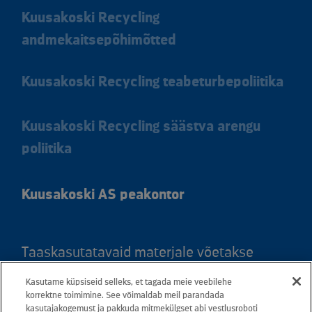
Kuusakoski Recycling
andmekaitsepõhimõtted
Kuusakoski Recycling teabeturbepoliitika
Kuusakoski Recycling säästva arengu
poliitika
Kuusakoski AS peakontor
Taaskasutatavaid materjale võetakse
vastu kõigis meie teeninduspunktides.
Kasutame küpsiseid selleks, et tagada meie veebilehe
Kaardil klõpsates leiate kõigi maakondade
korrektne toimimine. See võimaldab meil parandada
teeninduspunktid ja teejuhised.
kasutajakogemust ja pakkuda mitmekülgset abi vestlusroboti