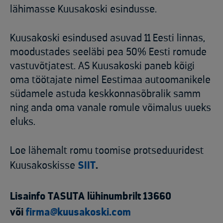
lähimasse Kuusakoski esindusse.
Kuusakoski esindused asuvad 11 Eesti linnas,
moodustades seeläbi pea 50% Eesti romude
vastuvõtjatest. AS Kuusakoski paneb kõigi
oma töötajate nimel Eestimaa autoomanikele
südamele astuda keskkonnasõbralik samm
ning anda oma vanale romule võimalus uueks
eluks.
Loe lähemalt romu toomise protseduuridest
Kuusakoskisse
SIIT
.
Lisainfo TASUTA lühinumbrilt 13660
või
firma@kuusakoski.com