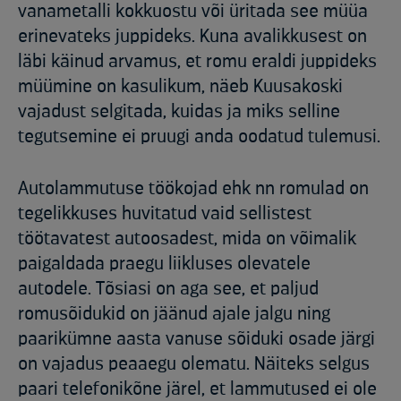
vanametalli kokkuostu või üritada see müüa
erinevateks juppideks. Kuna avalikkusest on
läbi käinud arvamus, et romu eraldi juppideks
müümine on kasulikum, näeb Kuusakoski
vajadust selgitada, kuidas ja miks selline
tegutsemine ei pruugi anda oodatud tulemusi.
Autolammutuse töökojad ehk nn romulad on
tegelikkuses huvitatud vaid sellistest
töötavatest autoosadest, mida on võimalik
paigaldada praegu liikluses olevatele
autodele. Tõsiasi on aga see, et paljud
romusõidukid on jäänud ajale jalgu ning
paarikümne aasta vanuse sõiduki osade järgi
on vajadus peaaegu olematu. Näiteks selgus
paari telefonikõne järel, et lammutused ei ole