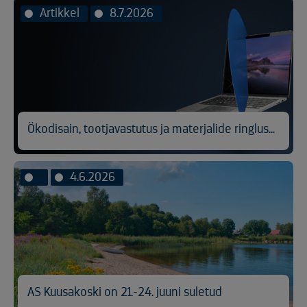
Artikkel
8.7.2026
Ökodisain, tootjavastutus ja materjalide ringlussevõtt
4.6.2026
AS Kuusakoski on 21.-24. juuni suletud