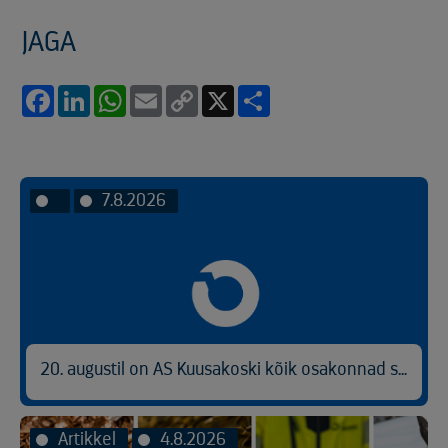
JAGA
Facebook
LinkedIn
WhatsApp
Email
Copy
X
Share
Link
7.8.2026
20. augustil on AS Kuusakoski kõik osakonnad suletud
Artikkel
4.8.2026