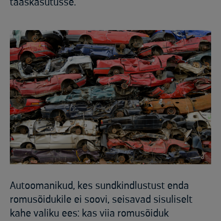
taaskasutusse.
Autoomanikud, kes sundkindlustust enda
romusõidukile ei soovi, seisavad sisuliselt
kahe valiku ees: kas viia romusõiduk