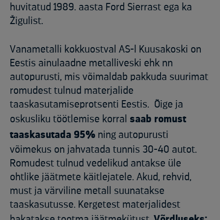
huvitatud 1989. aasta Ford Sierrast ega ka
Žigulist.
Vanametalli kokkuostval AS-l Kuusakoski on
Eestis ainulaadne metalliveski ehk nn
autopurusti, mis võimaldab pakkuda suurimat
romudest tulnud materjalide
taaskasutamiseprotsenti Eestis. Õige ja
oskusliku töötlemise korral
saab romust
taaskasutada 95%
ning autopurusti
võimekus on jahvatada tunnis 30-40 autot.
Romudest tulnud vedelikud antakse üle
ohtlike jäätmete käitlejatele. Akud, rehvid,
must ja värviline metall suunatakse
taaskasutusse. Kergetest materjalidest
hakatakse tootma jäätmekütust.
Võrdluseks: