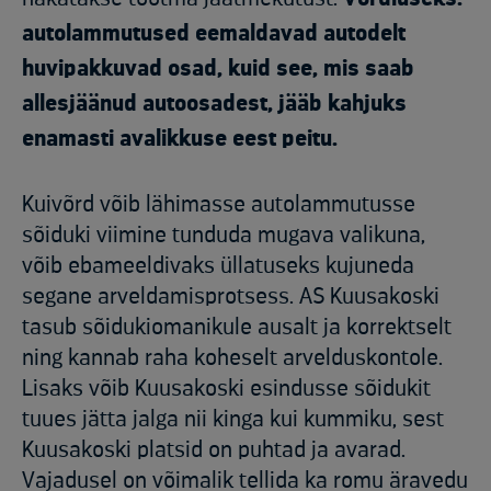
autolammutused eemaldavad autodelt
huvipakkuvad osad, kuid see, mis saab
allesjäänud autoosadest, jääb kahjuks
enamasti avalikkuse eest peitu.
Kuivõrd võib lähimasse autolammutusse
sõiduki viimine tunduda mugava valikuna,
võib ebameeldivaks üllatuseks kujuneda
segane arveldamisprotsess. AS Kuusakoski
tasub sõidukiomanikule ausalt ja korrektselt
ning kannab raha koheselt arvelduskontole.
Lisaks võib Kuusakoski esindusse sõidukit
tuues jätta jalga nii kinga kui kummiku, sest
Kuusakoski platsid on puhtad ja avarad.
Vajadusel on võimalik tellida ka romu äravedu