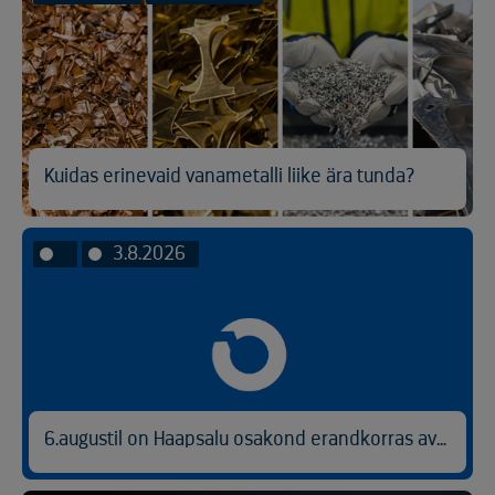
Kuidas erinevaid vanametalli liike ära tunda?
3.8.2026
6.augustil on Haapsalu osakond erandkorras avatud kl 9.00-14.30.