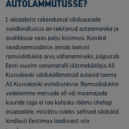
AUTOLAMMUTUSSE?
1. oktoobrist rakendunud sõiduautode
sundkindlustus on tekitanud autoomanike ja
avalikkuse seas palju küsimusi. Kuivõrd
seadusemuudatus annab lootust
romusõidukite arvu vähenemiseks, julgustab
Eesti suurim vanametalli jäätmekäitleja AS
Kuusakoski sõidukõlbmatuid autosid tooma
AS Kuusakoski esindustesse. Romusõidukite
vedelemine metsade all või maamajade
kuuride taga ei too kahjuks rõõmu ühelegi
osapoolele, mistõttu tuleks sellised sõidukid
kindlasti Eestimaa loodusest viia