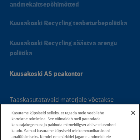
andmekaitsepõhimõtted
Kuusakoski Recycling teabeturbepoliitika
Kuusakoski Recycling säästva arengu
poliitika
Kuusakoski AS peakontor
Taaskasutatavaid materjale võetakse
vastu kõigis meie teeninduspunktides.
Kasutame küpsiseid selleks, et tagada meie veebilehe
Kaardil klõpsates leiate kõigi maakondade
korrektne toimimine. See võimaldab meil parandada
kasutajakogemust ja pakkuda mitmekülgset abi vestlusroboti
teeninduspunktid ja teejuhised.
kaudu. Samuti kasutame küpsiseid telekommunikatsiooni
analüüsimiseks. Nendel eesmärkidel jagame andmeid teie