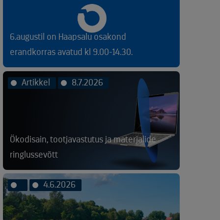
6.augustil on Haapsalu osakond
erandkorras avatud kl 9.00-14.30.
Artikkel
8.7.2026
Ökodisain, tootjavastutus ja materjalide
ringlussevõtt
4.6.2026