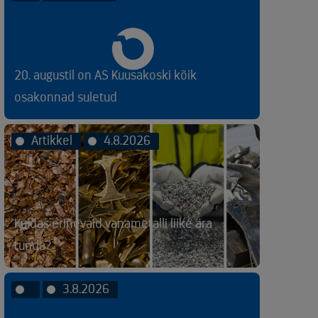
20. augustil on AS Kuusakoski kõik
osakonnad suletud
Artikkel
4.8.2026
Kuidas erinevaid vanametalli liike ära
tunda?
3.8.2026