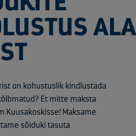
UKITE
LUSTUS ALAT
ST
brist on kohustuslik kindlustada
kõlbmatud? Et mitte maksta
rem Kuusakoskisse! Maksame
utame sõiduki tasuta