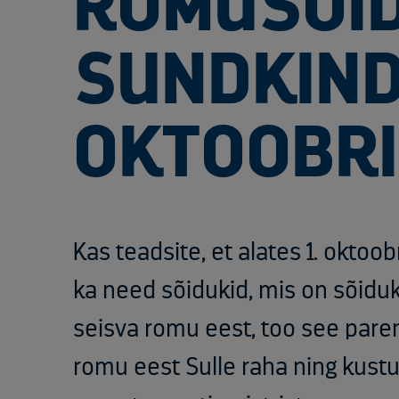
ROMUSÕID
SUNDKIND
OKTOOBRI
Kas teadsite, et alates 1. oktoo
ka need sõidukid, mis on sõidu
seisva romu eest, too see pa
romu eest Sulle raha ning kust