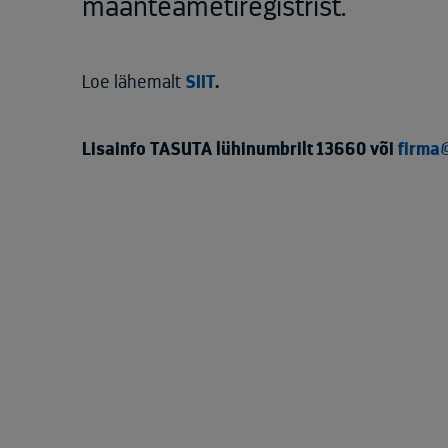
maanteametiregistrist.
Loe lähemalt
SIIT
.
Lisainfo TASUTA lühinumbrilt 13660 või
firma