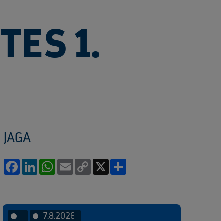
ES 1.
JAGA
Facebook
LinkedIn
WhatsApp
Email
Copy
X
Share
Link
7.8.2026