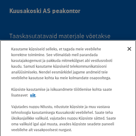
Kuusakoski AS peakontor
Taaskasutatavaid materjale võetakse
vastu kõigis meie teeninduspunktides.
Kasutame küpsiseid selleks, et tagada meie veebilehe
Kaardil klõpsates leiate kõigi maakondade
korrektne toimimine. See võimaldab meil parandada
teeninduspunktid ja teejuhised.
kasutajakogemust ja pakkuda mitmekülgset abi vestlusroboti
kaudu. Samuti kasutame küpsiseid telekommunikatsiooni
analüüsimiseks. Nendel eesmärkidel jagame andmeid teie
Postiaadress: Betooni 12, 13816 Tallinn
veebilehe kasutuse kohta ka meie kolmandate osapooltega.
(Eesti)
Küpsiste kasutamise ja isikuandmete töötlemise kohta saate
lisateavet
siit
.
Tasuta lühinumber 13660
Vajutades nuppu Nõustu, nõustute küpsiste ja muu vastava
tehnoloogia kasutamisega Kuusakoski veebilehel. Saate teha
Kõik e-posti aadressid on kujul
üksikasjalikke valikuid, vajutades nuppu Küpsiste sätted. Saate
oma valikuid igal ajal muuta, avades küpsiste seadete paneeli
eesnimi.perekonnanimi@kuusakoski.com
veebilehe alt vasakpoolsest nurgast.
(kui kontaktandmetes pole mainitud teisiti).