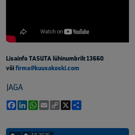
Lisainfo TASUTA lühinumbrilt 13660
või
firma@kuusakoski.com
JAGA
Facebook
LinkedIn
WhatsApp
Email
Copy
X
Share
Link
7.8.2026