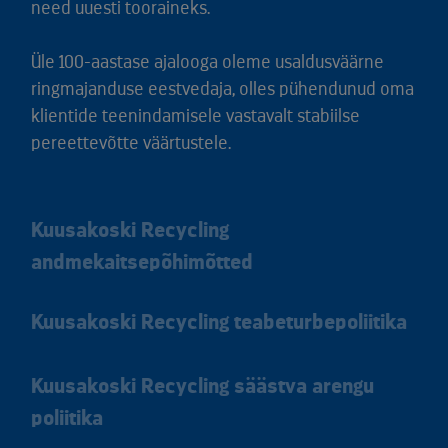
need uuesti tooraineks.
Üle 100-aastase ajalooga oleme usaldusväärne
ringmajanduse eestvedaja, olles pühendunud oma
klientide teenindamisele vastavalt stabiilse
pereettevõtte väärtustele.
Kuusakoski Recycling
andmekaitsepõhimõtted
Kuusakoski Recycling teabeturbepoliitika
Kuusakoski Recycling säästva arengu
poliitika