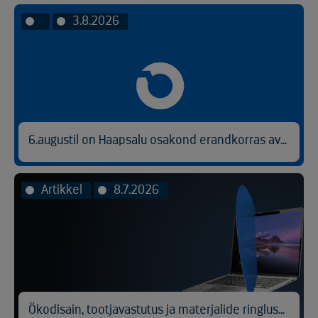
3.8.2026
6.augustil on Haapsalu osakond erandkorras avatud kl 9.00-14.30.
Artikkel
8.7.2026
Ökodisain, tootjavastutus ja materjalide ringlussevõtt