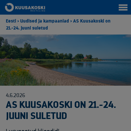
Eesti
>
Uudised ja kampaaniad
>
AS Kuusakoski on
21.-24. juuni suletud
4.6.2026
AS KUUSAKOSKI ON 21.-24.
JUUNI SULETUD