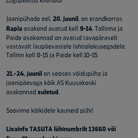
Lugupeetud kliendid!
Jaanipühade eel,
20. juunil
, on erandkorras
Rapla
osakond avatud kell
9-14
. Tallinna ja
Paide osakonnad on avatud tavapäraselt
vastavalt laupäevastele lahtiolekuaegadele:
Tallinn kell 8-15 ja Paide kell 10-15.
21.-24. juunil
on seoses võidupüha ja
jaanipäevaga kõik AS Kuusakoski
osakonnad
suletud
.
Soovime kõikidele kauneid pühi!
Lisainfo TASUTA lühinumbrilt 13660 või