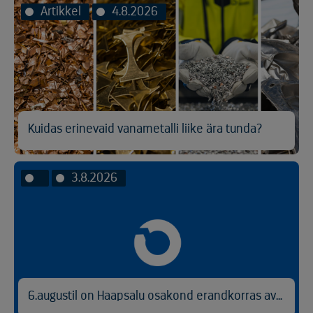
Artikkel
4.8.2026
Kuidas erinevaid vanametalli liike ära tunda?
3.8.2026
6.augustil on Haapsalu osakond erandkorras avatud kl 9.00-14.30.