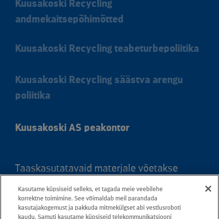
Kuusakoski Recycling
andmekaitsepõhimõtted
Kuusakoski Recycling teabeturbepoliitika
Kuusakoski Recycling säästva arengu
poliitika
Kuusakoski AS peakontor
Taaskasutatavaid materjale võetakse
vastu kõigis meie teeninduspunktides.
Kasutame küpsiseid selleks, et tagada meie veebilehe
Kaardil klõpsates leiate kõigi maakondade
korrektne toimimine. See võimaldab meil parandada
kasutajakogemust ja pakkuda mitmekülgset abi vestlusroboti
teeninduspunktid ja teejuhised.
kaudu. Samuti kasutame küpsiseid telekommunikatsiooni