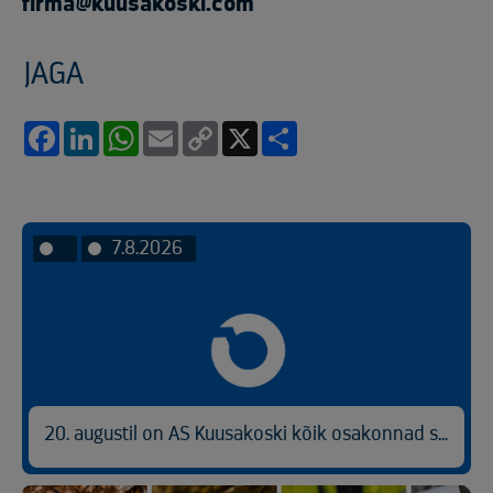
firma@kuusakoski.com
JAGA
Facebook
LinkedIn
WhatsApp
Email
Copy
X
Share
Link
7.8.2026
20. augustil on AS Kuusakoski kõik osakonnad suletud