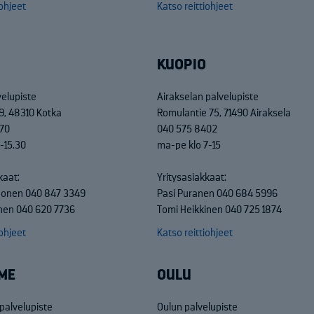
iohjeet
Katso reittiohjeet
KUOPIO
velupiste
Airakselan palvelupiste
9, 48310 Kotka
Romulantie 75, 71490 Airaksela
70
040 575 8402
-15.30
ma-pe klo 7-15
kaat:
Yritysasiakkaat:
nonen 040 847 3349
Pasi Puranen 040 684 5996
nen 040 620 7736
Tomi Heikkinen 040 725 1874
iohjeet
Katso reittiohjeet
ME
OULU
alvelupiste
Oulun palvelupiste