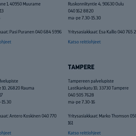
nne 1, 40950 Muurame
Ruskonniityntie 4, 90630 Oulu
13
040 162 8820
6
ma-pe 7.30-15.30
kkaat: Pasi Puranen 040 684 5996
Yritysasiakkaat: Esa Kallio 040 765
iohjeet
Katso reittiohjeet
TAMPERE
velupiste
Tampereen palvelupiste
ie 10, 26820 Rauma
Lastikankatu 10, 33730 Tampere
17
040 505 7628
-15.30
ma-pe 7.30-16
kaat: Antero Koskinen 040 770
Yritysasiakkaat: Marko Thomson 05
161
iohjeet
Katso reittiohjeet