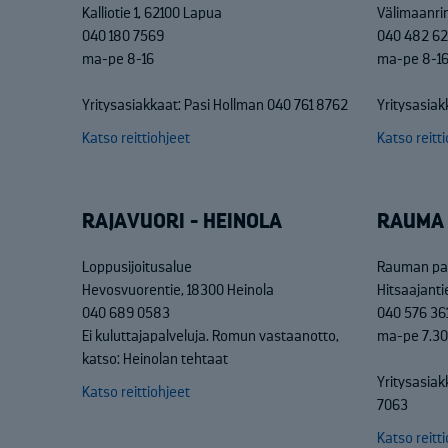
Kalliotie 1, 62100 Lapua
Välimaanri
040 180 7569
040 482 62
ma-pe 8-16
ma-pe 8-1
Yritysasiakkaat: Pasi Hollman 040 761 8762
Yritysasia
Katso reittiohjeet
Katso reitt
RAJAVUORI - HEINOLA
RAUMA
Loppusijoitusalue
Rauman pal
Hevosvuorentie, 18300 Heinola
Hitsaajant
040 689 0583
040 576 36
Ei kuluttajapalveluja. Romun vastaanotto,
ma-pe 7.30
katso: Heinolan tehtaat
Yritysasiak
Katso reittiohjeet
7063
Katso reitt