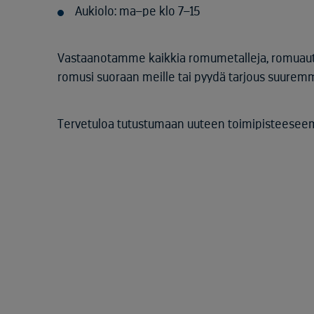
Aukiolo: ma–pe klo 7–15
Vastaanotamme kaikkia romumetalleja, romuauto
romusi suoraan meille tai pyydä tarjous suuremm
Tervetuloa tutustumaan uuteen toimipisteeseem