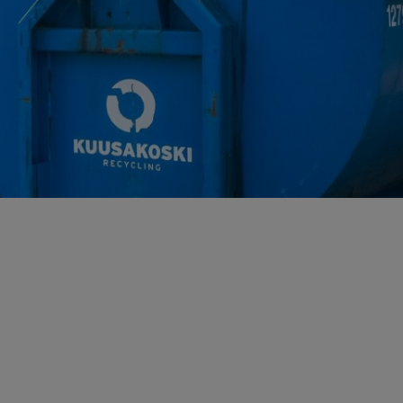
ö ja energia
jen kierrätys
stijätteen käsittely ja loppusijoitus
troniikan tietoturvaratkaisut
eleiden kierrätys
ästettyjen pylväiden kierrätys
lien käsittely ja kierrätys raaka-aineiksi
tajien käsittely ja kierrätys
nnus- ja purkujätteen hyödyntäminen
tuneen maaperän käsittely
Kaasueristeisten laitteiden ja kojeiden kierrätys
öinen siirtoasiakirjapalvelu
ivoimaloiden kierrätys