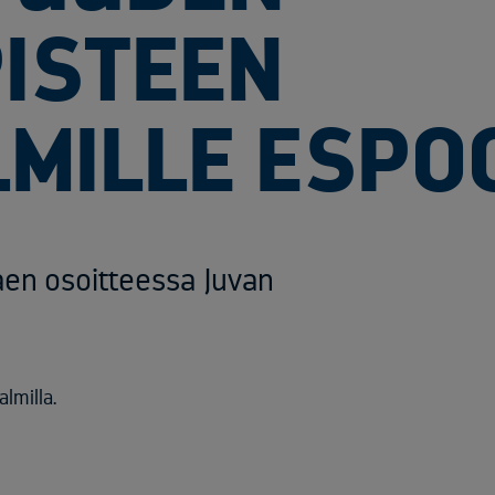
ISTEEN
MILLE ESPO
kaen osoitteessa Juvan
lmilla.