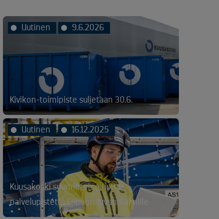
Uutinen
9.6.2026
Kivikon-toimipiste suljetaan 30.6.
Uutinen
16.12.2025
Kuusakoski suunnittelee uutta
palvelupistettä Espoon Juvanmalmille