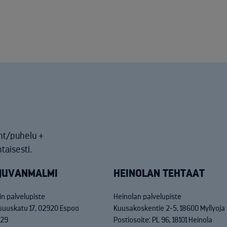
nt/puhelu +
taisesti.
JUVANMALMI
HEINOLAN TEHTAAT
n palvelupiste
Heinolan palvelupiste
isuuskatu 17, 02920 Espoo
Kuusakoskentie 2-5, 18600 Myllyoja
829
Postiosoite: PL 96, 18101 Heinola