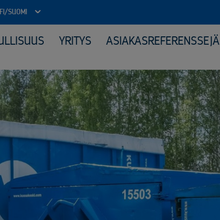
FI/SUOMI
ULLISUUS
YRITYS
ASIAKASREFERENSSEJÄ
Julkinen sektori
Kone
Arkistojen tyhjennys ja tietoturvatuhous
Elek
Autokierrätyspalvelut kunnille
Katt
ICT-laitteiden tietoturvallinen uusiokäyttö​
Kerä
Kiinteähintaiset tuhous- ja kierrätyspaketit
Mate
Komposiitin kierrätys
Moni
Monipuolinen yhteistyö kunnallisten jäteyhtiöiden kanssa
Peru
Purkuprojektit
Räät
Räätälöity viranomaisyhteistyö
Sähk
Sähköinen siirtoasiakirjapalvelu
Tuot
Valvotut tietoturvatuhoukset
Virkapukujen ja työvaatteiden tietoturvallinen kierrätys