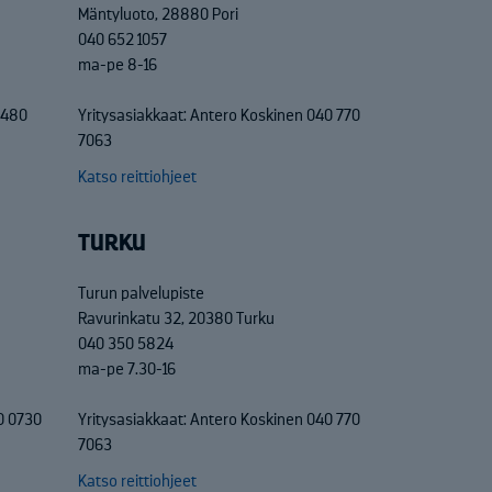
Mäntyluoto, 28880 Pori
040 652 1057
ma-pe 8-16
 2480
Yritysasiakkaat: Antero Koskinen 040 770
7063
Katso reittiohjeet
TURKU
Turun palvelupiste
Ravurinkatu 32, 20380 Turku
040 350 5824
ma-pe 7.30-16
0 0730
Yritysasiakkaat: Antero Koskinen 040 770
7063
Katso reittiohjeet