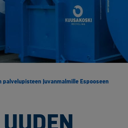
Yliopistot ja tutkimuspalvelut​
Rakentaminen ja infrastruktuuri
Sähk
Arkaluontoisten dokumenttien tuhous
Akku
Elektroniikan tietoturvaratkaisut
Asbe
Luotettavat kuljetuskumppanit
Elek
Muut käsittelypalvelut
Kaap
Rakennusjätteen vastaanotto
Kyll
Raportointi
Metal
Räätälöity opastus
Muun
Sähköinen siirtoasiakirjapalvelu
Rake
palvelupisteen Juvanmalmille Espooseen
Saas
SF6 
Sähk
Tuul
 UUDEN