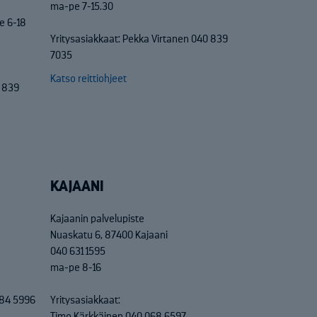
ma-pe 7-15.30
e 6-18
Yritysasiakkaat: Pekka Virtanen 040 839
7035
Katso reittiohjeet
0 839
KAJAANI
Kajaanin palvelupiste
Nuaskatu 6, 87400 Kajaani
040 631 1595
ma-pe 8-16
684 5996
Yritysasiakkaat:
Timo Kärkkäinen 040 068 6597