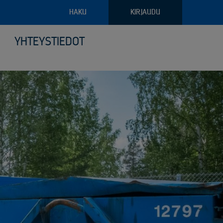
HAKU
KIRJAUDU
YHTEYSTIEDOT
pajateollisuus
troniikan tietoturvalliset kierrätysratkaisut
ava raportointi
ilyvälineistö
riaalien ja arkaluontoisten dokumenttien turvatuhous
puoliset noudon tilausvaihtoehdot
sjätehuollon palvelut
älöity palvelu logistiikassa ja keräilyssä
öinen siirtoasiakirjapalvelu
anto- ja kunnossapitoromun kierrätys