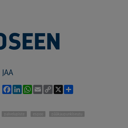
OSEEN
JAA
Facebook
LinkedIn
WhatsApp
Email
Copy
X
Share
Link
palvelupiste
espoo
pääkaupunkiseutu