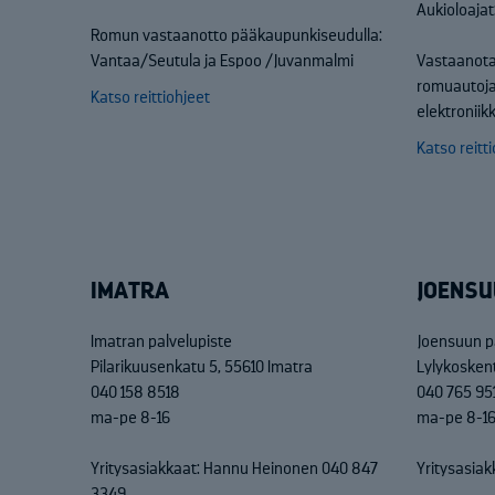
Aukioloajat
Romun vastaanotto pääkaupunkiseudulla:
Vantaa/Seutula ja Espoo /Juvanmalmi
Vastaanota
romuautoja
Katso reittiohjeet
elektronii
Katso reitt
IMATRA
JOENSU
Imatran palvelupiste
Joensuun p
Pilarikuusenkatu 5, 55610 Imatra
Lylykosken
040 158 8518
040 765 95
ma-pe 8-16
ma-pe 8-1
Yritysasiakkaat: Hannu Heinonen 040 847
Yritysasiak
3349