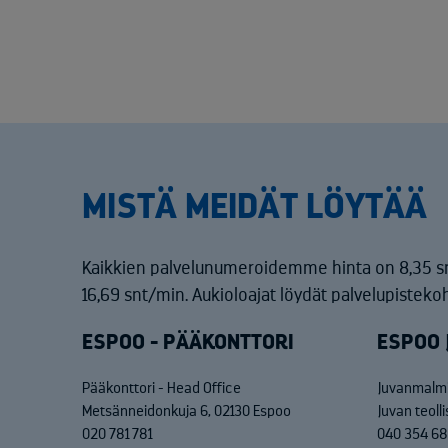
MISTÄ MEIDÄT LÖYTÄÄ
Kaikkien palvelunumeroidemme hinta on 8,35 s
16,69 snt/min. Aukioloajat löydät palvelupistekoh
ESPOO - PÄÄKONTTORI
ESPOO 
Pääkonttori - Head Office
Juvanmalmi
Metsänneidonkuja 6, 02130 Espoo
Juvan teoll
020 781 781
040 354 6