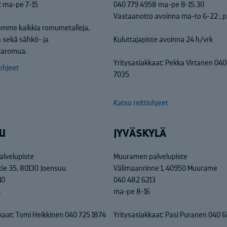
: ma-pe 7-15
040 779 4958 ma-pe 8-15.30
Vastaanotto avoinna ma-to 6-22 , p
mme kaikkia romumetalleja,
 sekä sähkö- ja
Kuluttajapiste avoinna 24 h/vrk
kkaromua.
Yritysasiakkaat: Pekka Virtanen 04
iohjeet
7035
Katso reittiohjeet
U
JYVÄSKYLÄ
alvelupiste
Muuramen palvelupiste
tie 35, 80130 Joensuu
Välimaanrinne 1, 40950 Muurame
10
040 482 6213
6
ma-pe 8-16
kaat: Tomi Heikkinen 040 725 1874
Yritysasiakkaat: Pasi Puranen 040 