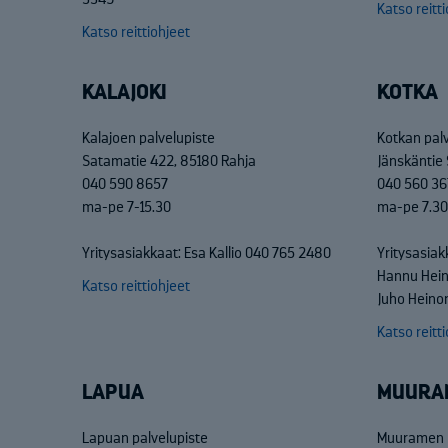
Katso reitt
Katso reittiohjeet
KALAJOKI
KOTKA
Kalajoen palvelupiste
Kotkan pal
Satamatie 422, 85180 Rahja
Jänskäntie 
040 590 8657
040 560 36
ma-pe 7-15.30
ma-pe 7.30
Yritysasiakkaat: Esa Kallio 040 765 2480
Yritysasiak
Hannu Hei
Katso reittiohjeet
Juho Heino
Katso reitt
LAPUA
MUURA
Lapuan palvelupiste
Muuramen p