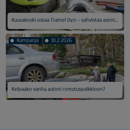
Kuusakoski ostaa Tramel Oy:n – vahvistaa asemaansa Suomen johtavana sähkö- ja elektroniikkalaitteiden kierrättäjänä
Kampanja
10.2.2026
Kelpaako vanha autoni romutuspalkkioon?