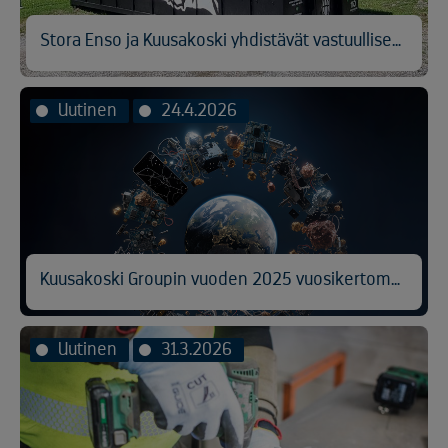
Stora Enso ja Kuusakoski yhdistävät vastuullisen metallinkierrätyksen ja hyväntekeväisyyden
Uutinen
24.4.2026
Kuusakoski Groupin vuoden 2025 vuosikertomus julkaistu
Uutinen
31.3.2026