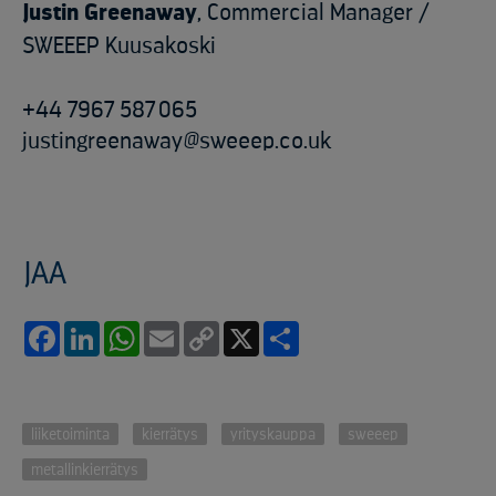
Justin Greenaway
, Commercial Manager /
SWEEEP Kuusakoski
+44 7967 587 065
justingreenaway@sweeep.co.uk
JAA
Facebook
LinkedIn
WhatsApp
Email
Copy
X
Share
Link
liiketoiminta
kierrätys
yrityskauppa
sweeep
metallinkierrätys