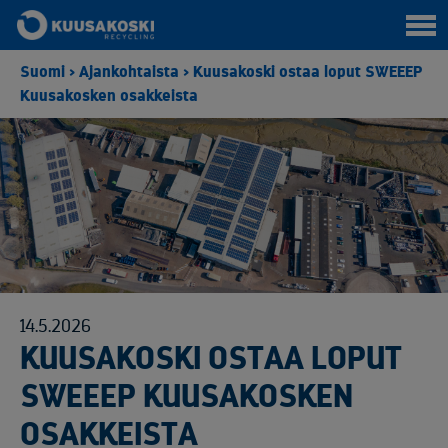
Suomi
>
Ajankohtaista
>
Kuusakoski ostaa loput SWEEEP
Kuusakosken osakkeista
14.5.2026
KUUSAKOSKI OSTAA LOPUT
SWEEEP KUUSAKOSKEN
OSAKKEISTA