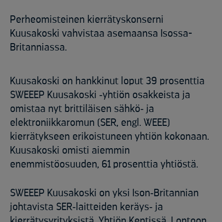
Perheomisteinen kierrätyskonserni
Kuusakoski vahvistaa asemaansa Isossa-
Britanniassa.
Kuusakoski on hankkinut loput 39 prosenttia
SWEEEP Kuusakoski ‑yhtiön osakkeista ja
omistaa nyt brittiläisen sähkö‑ ja
elektroniikkaromun (SER, engl. WEEE)
kierrätykseen erikoistuneen yhtiön kokonaan.
Kuusakoski omisti aiemmin
enemmistöosuuden, 61 prosenttia yhtiöstä.
SWEEEP Kuusakoski on yksi Ison‑Britannian
johtavista SER‑laitteiden keräys‑ ja
kierrätysyrityksistä. Yhtiön Kentissä, Lontoon