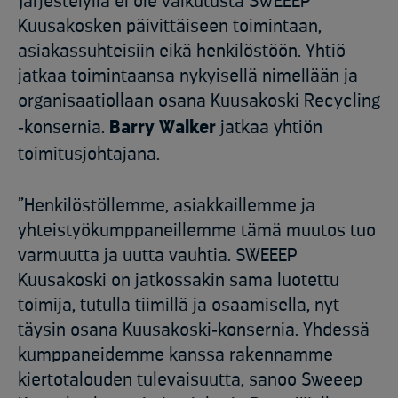
Järjestelyllä ei ole vaikutusta SWEEEP
Kuusakosken päivittäiseen toimintaan,
asiakassuhteisiin eikä henkilöstöön. Yhtiö
jatkaa toimintaansa nykyisellä nimellään ja
organisaatiollaan osana Kuusakoski Recycling
‑konsernia.
Barry Walker
jatkaa yhtiön
toimitusjohtajana.
”Henkilöstöllemme, asiakkaillemme ja
yhteistyökumppaneillemme tämä muutos tuo
varmuutta ja uutta vauhtia. SWEEEP
Kuusakoski on jatkossakin sama luotettu
toimija, tutulla tiimillä ja osaamisella, nyt
täysin osana Kuusakoski‑konsernia. Yhdessä
kumppaneidemme kanssa rakennamme
kiertotalouden tulevaisuutta, sanoo Sweeep