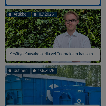
Artikkeli
8.7.2026
Kesätyö Kuusakoskella vei Tuomaksen kansainvälisen logistiikan pariin
Uutinen
17.6.2026