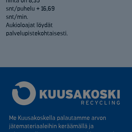
hinta on 8,35
snt/puhelu + 16,69
snt/min.
Aukioloajat löydät
palvelupistekohtaisesti.
Me Kuusakoskella palautamme arvon
jätemateriaaleihin keräämällä ja