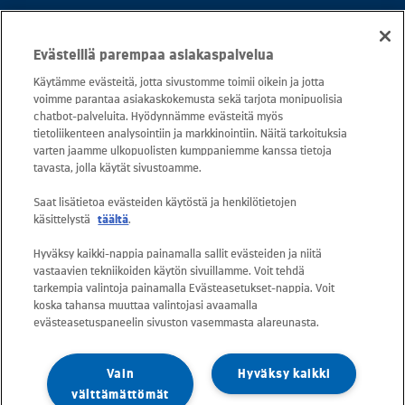
Puh. 020 781 781 (puhelun hinta 8,35
Evästeillä parempaa asiakaspalvelua
snt/puhelu + 16,69 snt/min)
Käytämme evästeitä, jotta sivustomme toimii oikein ja jotta
voimme parantaa asiakaskokemusta sekä tarjota monipuolisia
Asiakaspalvelu: 0800 30880
chatbot-palveluita. Hyödynnämme evästeitä myös
avoinna arkisin ma - pe klo 8-16
tietoliikenteen analysointiin ja markkinointiin. Näitä tarkoituksia
varten jaamme ulkopuolisten kumppaniemme kanssa tietoja
sähköposti:
tavasta, jolla käytät sivustoamme.
asiakaspalvelu@kuusakoski.com
Saat lisätietoa evästeiden käytöstä ja henkilötietojen
käsittelystä
täältä
.
Kaikki sähköpostiosoitteet ovat muotoa
Hyväksy kaikki-nappia painamalla sallit evästeiden ja niitä
etunimi.sukunimi@kuusakoski.com, ellei
vastaavien tekniikoiden käytön sivuillamme. Voit tehdä
yhteystiedoissa toisin mainita.
tarkempia valintoja painamalla Evästeasetukset-nappia. Voit
koska tahansa muuttaa valintojasi avaamalla
evästeasetuspaneelin sivuston vasemmasta alareunasta.
Tietosuoja Kuusakoskella
Vain
Hyväksy kaikki
Tietoturvapolitiikka
välttämättömät