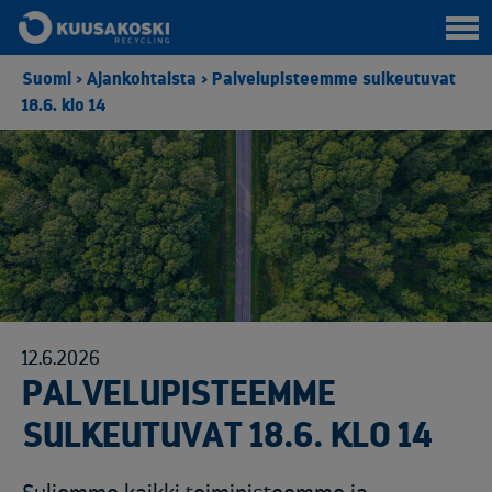
Suomi
>
Ajankohtaista
>
Palvelupisteemme sulkeutuvat
18.6. klo 14
12.6.2026
PALVELUPISTEEMME
SULKEUTUVAT 18.6. KLO 14