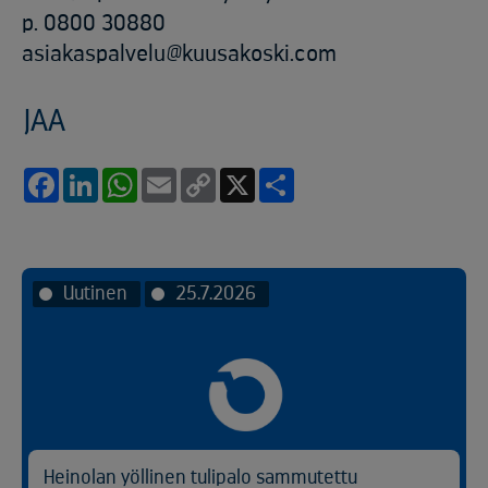
p. 0800 30880
asiakaspalvelu@kuusakoski.com
JAA
Facebook
LinkedIn
WhatsApp
Email
Copy
X
Share
Link
Uutinen
25.7.2026
Heinolan yöllinen tulipalo sammutettu