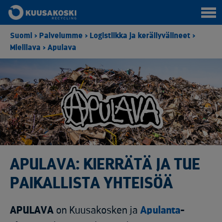
Suomi
>
Palvelumme
>
Logistiikka ja keräilyvälineet
>
Mielilava
>
Apulava
APULAVA: KIERRÄTÄ JA TUE
PAIKALLISTA YHTEISÖÄ
APULAVA
on Kuusakosken ja
Apulanta
-