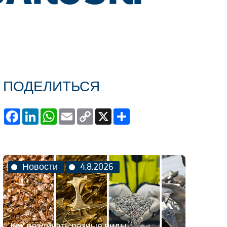
ПОДЕЛИТЬСЯ
Facebook
LinkedIn
WhatsApp
Email
Copy
X
Share
Link
Новости
4.8.2026
Как различать разные виды