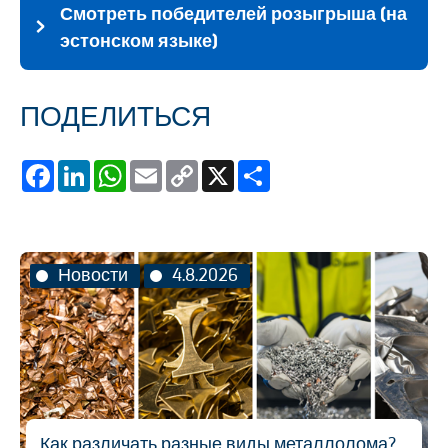
Смотреть победителей розыгрыша (на
эстонском языке)
ПОДЕЛИТЬСЯ
Facebook
LinkedIn
WhatsApp
Email
Copy
X
Share
Link
Новости
4.8.2026
Как различать разные виды металлолома?