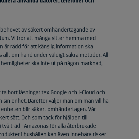
irkulera använda datorer, telefoner och
att behovet av säkert omhändertagande av
faktum. Vi tror att många sitter hemma med
n är rädd för att känslig information ska
 allt om hand under väldigt säkra metoder. All
ch hemligheter ska inte ut på någon marknad,
tt ta bort låsningar tex Google och I-Cloud och
in sin enhet. Därefter väljer man om man vill ha
och enheten blir säkert omhändertagen. Vår
rt sätt. Och som tack för hjälpen till
i två träd i Amazonas för alla återbrukade
rodukter i hushållen kan även innebära risker i