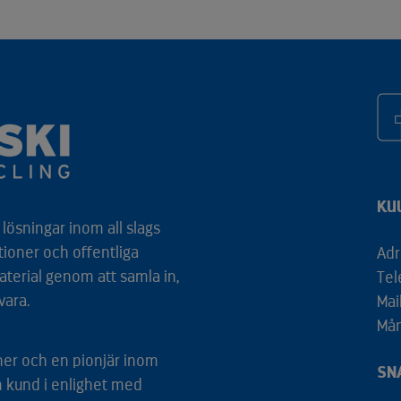
KU
lösningar inom all slags
tioner och offentliga
Adr
aterial genom att samla in,
Tel
vara.
Mai
Mån
tner och en pionjär inom
SN
m kund i enlighet med