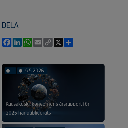
DELA
Facebook
LinkedIn
WhatsApp
Email
Copy
X
Share
Link
5.5.2026
Kuusakoski-koncernens årsrapport för
2025 har publicerats