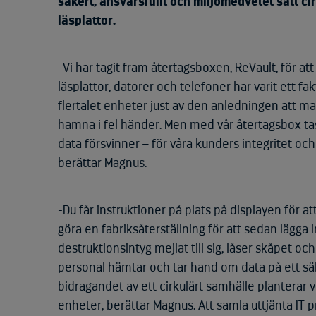
säkert, ansvarsfullt och miljömedvetet sätt c
läsplattor.
-Vi har tagit fram återtagsboxen, ReVault, för 
läsplattor, datorer och telefoner har varit ett 
flertalet enheter just av den anledningen att ma
hamna i fel händer. Men med vår återtagsbox tas
data försvinner – för våra kunders integritet o
berättar Magnus.
-Du får instruktioner på plats på displayen för a
göra en fabriksåterställning för att sedan lägga 
destruktionsintyg mejlat till sig, låser skåpet 
personal hämtar och tar hand om data på ett säke
bidragandet av ett cirkulärt samhälle planterar v
enheter, berättar Magnus. Att samla uttjänta IT p