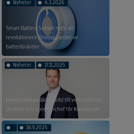
Nyheter
4.3.2026
Smart Battery Sensor redo att
revolutionera förebyggandet av
batteribränder
Nyheter
17.11.2025
Markku Multamäki utsedd till verkställande
direktör och koncernchef för Kuusakoski
18.9.2025