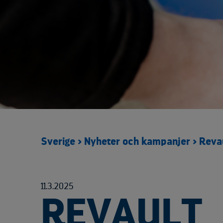
Umeå
Vetlanda
Kontaktformulär
Sverige
>
Nyheter och kampanjer
>
Reva
11.3.2025
REVAULT