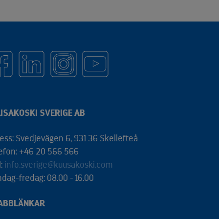
USAKOSKI SVERIGE AB
ess: Svedjevägen 6, 931 36 Skellefteå
efon: +46 20 566 566
l:
info.sverige@kuusakoski.com
dag-fredag: 08.00 - 16.00
ABBLÄNKAR