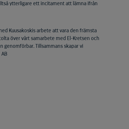
lltså ytterligare ett incitament att lämna ifrån
 med Kuusakoskis arbete att vara den främsta
stolta över vårt samarbete med El-Kretsen och
en genomförbar. Tillsammans skapar vi
e AB