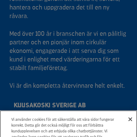
hantera och uppgradera det till en ny
råvara.
Med över 100 år i branschen är vi en pålitlig
partner och en pionjär inom cirkulär
ekonomi, engagerade i att serva dig som
kund i enlighet med värderingarna för ett
stabilt familjeföretag.
Vi är din kompletta återvinnare helt enkelt.
KUUSAKOSKI SVERIGE AB
Vi använder cookies för att säkerställa att våra sidor fungerar
Adress: Svedjevägen 6, 931 36 Skellefteå
korrekt. Detta gör det också möjligt för oss att förbättra
Telefon: +46 20 566 566
kundupplevelsen och att erbjuda olika chatbottjänster. Vi
använder även cookies för att analysera trafik och för