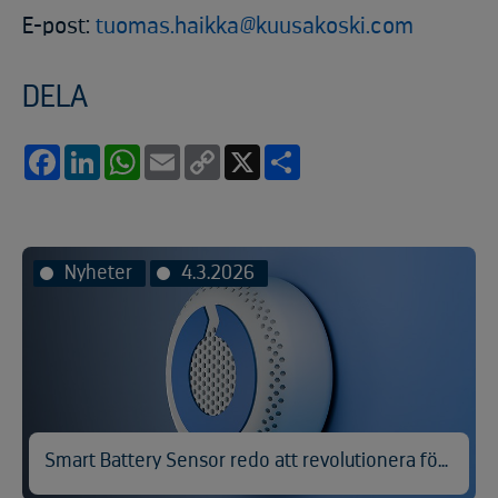
E-post:
tuomas.haikka@kuusakoski.com
DELA
Facebook
LinkedIn
WhatsApp
Email
Copy
X
Share
Link
Nyheter
4.3.2026
Smart Battery Sensor redo att revolutionera förebyggandet av batteribränder