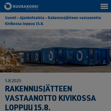
Suomi
>
Ajankohtaista
>
Rakennusjätteen vastaanotto
Kivikossa loppuu 15.8.
5.8.2025
RAKENNUSJÄTTEEN
VASTAANOTTO KIVIKOSSA
LOPPUU 15.8.