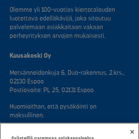
Olemme yli 100-vuotias kiertotalouden
luotettava edelläkävijä, joka sitoutuu
palvelemaan asiakkaitaan vakaan
perheyrityksen arvojen mukaisesti.
Kuusakoski Oy
Metsänneidonkuja 6, Duo-rakennus, 2.krs.,
02130 Espoo
Postiosoite: PL 25, 02131 Espoo
Huomioithan, että pysäköinti on
maksullinen.
Puh. 020 781 781 (puhelun hinta 8,35
Evästeillä parempaa asiakaspalvelua