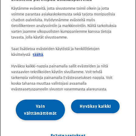
snt/puhelu + 16,69 snt/min)
Käytämme evästeitä, jotta sivustomme toimii oikein ja jotta
voimme parantaa asiakaskokemusta sekä tarjota monipuolisia
Asiakaspalvelu: 0800 30880
chatbot-palveluita. Hyödynnämme evästeitä myös
avoinna arkisin ma - pe klo 8-16
tietoliikenteen analysointiin ja markkinointiin. Näitä tarkoituksia
varten jaamme ulkopuolisten kumppaniemme kanssa tietoja
sähköposti:
tavasta, jolla käytät sivustoamme.
asiakaspalvelu@kuusakoski.com
Saat lisätietoa evästeiden käytöstä ja henkilötietojen
käsittelystä
täältä
.
Kaikki sähköpostiosoitteet ovat muotoa
Hyväksy kaikki-nappia painamalla sallit evästeiden ja niitä
etunimi.sukunimi@kuusakoski.com, ellei
vastaavien tekniikoiden käytön sivuillamme. Voit tehdä
yhteystiedoissa toisin mainita.
tarkempia valintoja painamalla Evästeasetukset-nappia. Voit
koska tahansa muuttaa valintojasi avaamalla
evästeasetuspaneelin sivuston vasemmasta alareunasta.
Tietosuoja Kuusakoskella
Vain
Hyväksy kaikki
Tietoturvapolitiikka
välttämättömät
Vastuullisuuspolitiikka
Evästeasetukset