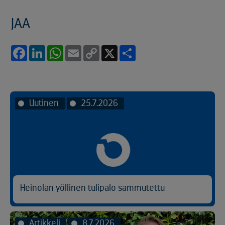
JAA
Facebook
LinkedIn
WhatsApp
Email
Copy
X
Share
Link
Uutinen
25.7.2026
Heinolan yöllinen tulipalo sammutettu
Artikkeli
8.7.2026