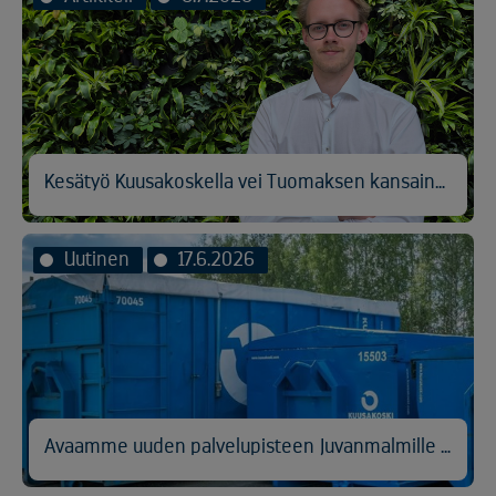
Kesätyö Kuusakoskella vei Tuomaksen kansainvälisen logistiikan pariin
Uutinen
17.6.2026
Avaamme uuden palvelupisteen Juvanmalmille Espooseen