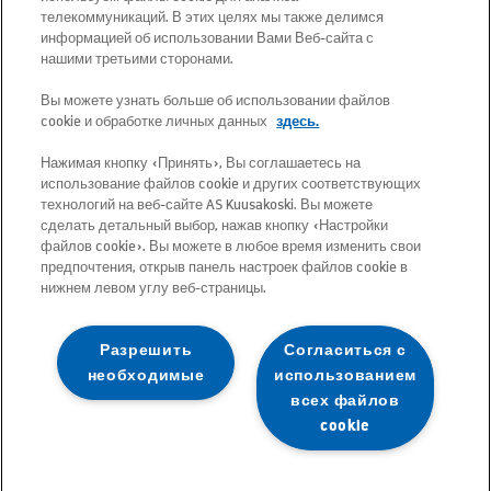
телекоммуникаций. В этих целях мы также делимся
Почтовый адрес: Betooni 12, 13816 Tallinn
информацией об использовании Вами Веб-сайта с
(Эстония)
нашими третьими сторонами.
Вы можете узнать больше об использовании файлов
Бесплатный короткий номер 13660
cookie и обработке личных данных
здесь.
Нажимая кнопку «Принять», Вы соглашаетесь на
Все адреса электронной почты имеют
использование файлов cookie и других соответствующих
следующий формат:
технологий на веб-сайте AS Kuusakoski. Вы можете
сделать детальный выбор, нажав кнопку «Настройки
имя.фамилия@kuusakoski.com (за
файлов cookie». Вы можете в любое время изменить свои
исключением случаев, когда в
предпочтения, открыв панель настроек файлов cookie в
нижнем левом углу веб-страницы.
контактной информации указаны
другие данные).
Разрешить
Согласиться с
необходимые
использованием
Чтобы просмотреть контактную
всех файлов
информацию по определенному
cookie
подразделению, перейдите на
страницу соответствующей страны.