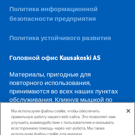
Политика информационной
безопасности предприятия
Политика устойчивого развития
Головной офис Kuusa
koski AS
Материалы, пригодные для
повторного использования,
принимаются во всех наших пунктах
обслуживания. Кликнув мышкой по
карте, Вы найдёте пункты
Мы используем файлы cookie, чтобы обеспечить
обслуживания во всех уездах и
правильную работу нашего веб-сайта. Это позволяет нам
улучшить взаимодействие с пользователем и оказывать
указания, как туда доехать.
всестороннюю помощь через чат-робота. Мы также
используем файлы cookie для анализа