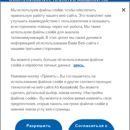
карте, Вы найдёте пункты
Мы используем файлы cookie, чтобы обеспечить
обслуживания во всех уездах и
правильную работу нашего веб-сайта. Это позволяет нам
улучшить взаимодействие с пользователем и оказывать
указания, как туда доехать.
всестороннюю помощь через чат-робота. Мы также
используем файлы cookie для анализа
телекоммуникаций. В этих целях мы также делимся
Почтовый адрес: Betooni 12, 13816 Tallinn
информацией об использовании Вами Веб-сайта с
(Эстония)
нашими третьими сторонами.
Вы можете узнать больше об использовании файлов
Бесплатный короткий номер 13660
cookie и обработке личных данных
здесь.
Нажимая кнопку «Принять», Вы соглашаетесь на
Все адреса электронной почты имеют
использование файлов cookie и других соответствующих
следующий формат:
технологий на веб-сайте AS Kuusakoski. Вы можете
сделать детальный выбор, нажав кнопку «Настройки
имя.фамилия@kuusakoski.com (за
файлов cookie». Вы можете в любое время изменить свои
исключением случаев, когда в
предпочтения, открыв панель настроек файлов cookie в
нижнем левом углу веб-страницы.
контактной информации указаны
другие данные).
Разрешить
Согласиться с