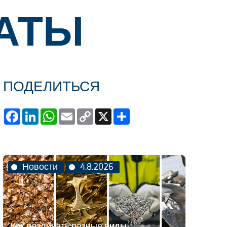
ТАТЫ
ПОДЕЛИТЬСЯ
Facebook
LinkedIn
WhatsApp
Email
Copy
X
Share
Link
Новости
4.8.2026
Как различать разные виды