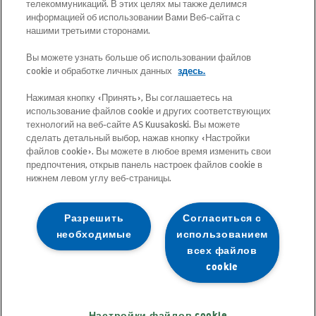
телекоммуникаций. В этих целях мы также делимся
Почтовый адрес: Betooni 12, 13816 Tallinn
информацией об использовании Вами Веб-сайта с
(Эстония)
нашими третьими сторонами.
Вы можете узнать больше об использовании файлов
Бесплатный короткий номер 13660
cookie и обработке личных данных
здесь.
Нажимая кнопку «Принять», Вы соглашаетесь на
Все адреса электронной почты имеют
использование файлов cookie и других соответствующих
следующий формат:
технологий на веб-сайте AS Kuusakoski. Вы можете
сделать детальный выбор, нажав кнопку «Настройки
имя.фамилия@kuusakoski.com (за
файлов cookie». Вы можете в любое время изменить свои
исключением случаев, когда в
предпочтения, открыв панель настроек файлов cookie в
нижнем левом углу веб-страницы.
контактной информации указаны
другие данные).
Разрешить
Согласиться с
необходимые
использованием
Чтобы просмотреть контактную
всех файлов
информацию по определенному
cookie
подразделению, перейдите на
страницу соответствующей страны.
Настройки файлов cookie