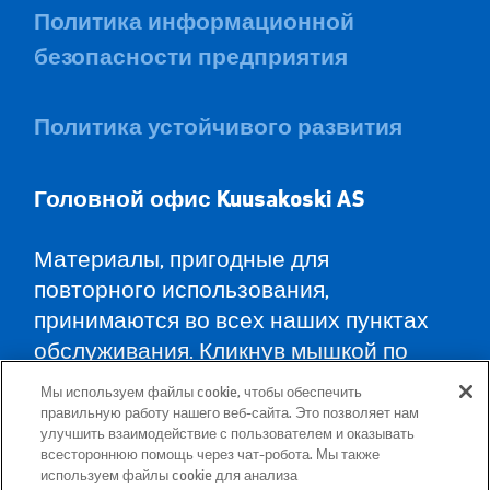
Политика информационной
безопасности предприятия
Политика устойчивого развития
Головной офис Kuusa
koski AS
Материалы, пригодные для
повторного использования,
принимаются во всех наших пунктах
обслуживания. Кликнув мышкой по
карте, Вы найдёте пункты
Мы используем файлы cookie, чтобы обеспечить
обслуживания во всех уездах и
правильную работу нашего веб-сайта. Это позволяет нам
улучшить взаимодействие с пользователем и оказывать
указания, как туда доехать.
всестороннюю помощь через чат-робота. Мы также
используем файлы cookie для анализа