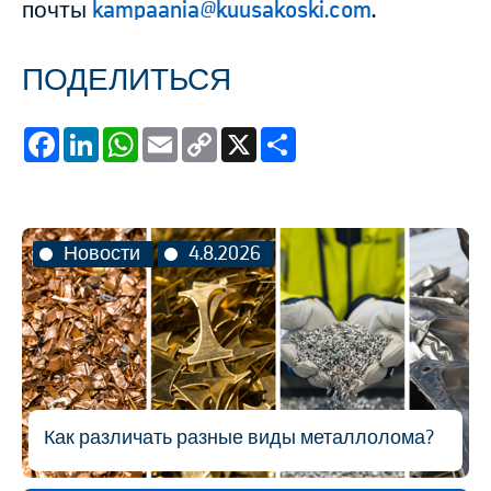
почты
kampaania@kuusakoski.com
.
ПОДЕЛИТЬСЯ
Facebook
LinkedIn
WhatsApp
Email
Copy
X
Share
Link
Новости
4.8.2026
Как различать разные виды металлолома?