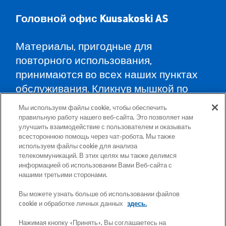
Головной офис Kuusa
koski AS
Материалы, пригодные для
повторного использования,
принимаются во всех наших пунктах
обслуживания. Кликнув мышкой по
карте, Вы найдёте пункты
Мы используем файлы cookie, чтобы обеспечить
обслуживания во всех уездах и
правильную работу нашего веб-сайта. Это позволяет нам
улучшить взаимодействие с пользователем и оказывать
указания, как туда доехать.
всестороннюю помощь через чат-робота. Мы также
используем файлы cookie для анализа
телекоммуникаций. В этих целях мы также делимся
Почтовый адрес: Betooni 12, 13816 Tallinn
информацией об использовании Вами Веб-сайта с
(Эстония)
нашими третьими сторонами.
Вы можете узнать больше об использовании файлов
Бесплатный короткий номер 13660
cookie и обработке личных данных
здесь.
Нажимая кнопку «Принять», Вы соглашаетесь на
Все адреса электронной почты имеют