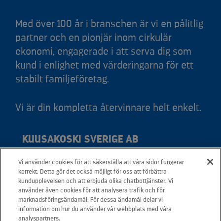
Med över 100 år i branschen är vi en pålitlig
partner och en pionjär inom cirkulär
ekonomi, engagerade i att serva dig som
kund i enlighet med värderingarna för ett
stabilt familjeföretag.
Vi är din kompletta återvinnare helt enkelt.
KUUSAKOSKI SVERIGE AB
Vi använder cookies för att säkerställa att våra sidor fungerar
Adress: Svedjevägen 6, 931 36 Skellefteå
korrekt. Detta gör det också möjligt för oss att förbättra
Telefon: +46 20 566 566
kundupplevelsen och att erbjuda olika chatbottjänster. Vi
använder även cookies för att analysera trafik och för
Mail:
info.sverige@kuusakoski.com
marknadsföringsändamål. För dessa ändamål delar vi
Måndag-fredag: 08.00 - 16.00
information om hur du använder vår webbplats med våra
analyspartners.