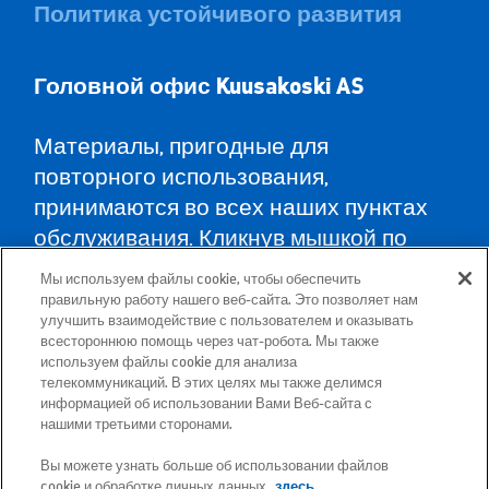
Политика устойчивого развития
Головной офис Kuusa
koski AS
Материалы, пригодные для
повторного использования,
принимаются во всех наших пунктах
обслуживания. Кликнув мышкой по
карте, Вы найдёте пункты
Мы используем файлы cookie, чтобы обеспечить
обслуживания во всех уездах и
правильную работу нашего веб-сайта. Это позволяет нам
улучшить взаимодействие с пользователем и оказывать
указания, как туда доехать.
всестороннюю помощь через чат-робота. Мы также
используем файлы cookie для анализа
телекоммуникаций. В этих целях мы также делимся
Почтовый адрес: Betooni 12, 13816 Tallinn
информацией об использовании Вами Веб-сайта с
(Эстония)
нашими третьими сторонами.
Вы можете узнать больше об использовании файлов
Бесплатный короткий номер 13660
cookie и обработке личных данных
здесь.