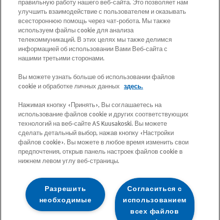
обслуживания во всех уездах и
правильную работу нашего веб-сайта. Это позволяет нам
улучшить взаимодействие с пользователем и оказывать
указания, как туда доехать.
всестороннюю помощь через чат-робота. Мы также
используем файлы cookie для анализа
телекоммуникаций. В этих целях мы также делимся
Почтовый адрес: Betooni 12, 13816 Tallinn
информацией об использовании Вами Веб-сайта с
(Эстония)
нашими третьими сторонами.
Вы можете узнать больше об использовании файлов
Бесплатный короткий номер 13660
cookie и обработке личных данных
здесь.
Нажимая кнопку «Принять», Вы соглашаетесь на
Все адреса электронной почты имеют
использование файлов cookie и других соответствующих
следующий формат:
технологий на веб-сайте AS Kuusakoski. Вы можете
сделать детальный выбор, нажав кнопку «Настройки
имя.фамилия@kuusakoski.com (за
файлов cookie». Вы можете в любое время изменить свои
исключением случаев, когда в
предпочтения, открыв панель настроек файлов cookie в
контактной информации указаны
нижнем левом углу веб-страницы.
другие данные).
Разрешить
Согласиться с
необходимые
использованием
Чтобы просмотреть контактную
всех файлов
информацию по определенному