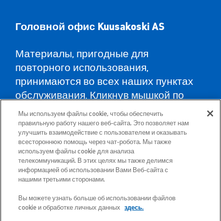
Головной офис Kuusa
koski AS
Материалы, пригодные для
повторного использования,
принимаются во всех наших пунктах
обслуживания. Кликнув мышкой по
карте, Вы найдёте пункты
Мы используем файлы cookie, чтобы обеспечить
обслуживания во всех уездах и
правильную работу нашего веб-сайта. Это позволяет нам
улучшить взаимодействие с пользователем и оказывать
указания, как туда доехать.
всестороннюю помощь через чат-робота. Мы также
используем файлы cookie для анализа
телекоммуникаций. В этих целях мы также делимся
Почтовый адрес: Betooni 12, 13816 Tallinn
информацией об использовании Вами Веб-сайта с
(Эстония)
нашими третьими сторонами.
Вы можете узнать больше об использовании файлов
Бесплатный короткий номер 13660
cookie и обработке личных данных
здесь.