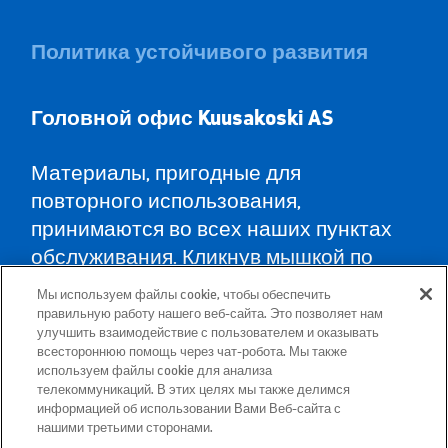
Политика устойчивого развития
Головной офис Kuusa
koski AS
Материалы, пригодные для
повторного использования,
принимаются во всех наших пунктах
обслуживания. Кликнув мышкой по
карте, Вы найдёте пункты
Мы используем файлы cookie, чтобы обеспечить
обслуживания во всех уездах и
правильную работу нашего веб-сайта. Это позволяет нам
улучшить взаимодействие с пользователем и оказывать
указания, как туда доехать.
всестороннюю помощь через чат-робота. Мы также
используем файлы cookie для анализа
телекоммуникаций. В этих целях мы также делимся
Почтовый адрес: Betooni 12, 13816 Tallinn
информацией об использовании Вами Веб-сайта с
(Эстония)
нашими третьими сторонами.