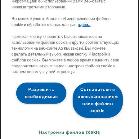
информацией об использовании Вами Веб-сайта с
(Эстония)
нашими третьими сторонами.
Вы можете узнать больше об использовании файлов
Бесплатный короткий номер 13660
cookie и обработке личных данных
здесь.
Нажимая кнопку «Принять», Вы соглашаетесь на
Все адреса электронной почты имеют
использование файлов cookie и других соответствующих
следующий формат:
технологий на веб-сайте AS Kuusakoski. Вы можете
сделать детальный выбор, нажав кнопку «Настройки
имя.фамилия@kuusakoski.com (за
файлов cookie». Вы можете в любое время изменить свои
исключением случаев, когда в
предпочтения, открыв панель настроек файлов cookie в
контактной информации указаны
нижнем левом углу веб-страницы.
другие данные).
Разрешить
Согласиться с
необходимые
использованием
Чтобы просмотреть контактную
всех файлов
информацию по определенному
cookie
подразделению, перейдите на
страницу соответствующей страны.
Настройки файлов cookie