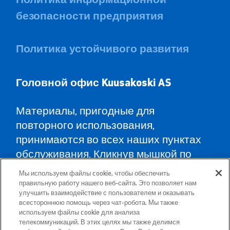
безопасности предприятия
Политика устойчивого развития
Головной офис Kuusa
koski AS
Материалы, пригодные для
повторного использования,
принимаются во всех наших пунктах
обслуживания. Кликнув мышкой по
карте, Вы найдёте пункты
Мы используем файлы cookie, чтобы обеспечить
обслуживания во всех уездах и
правильную работу нашего веб-сайта. Это позволяет нам
улучшить взаимодействие с пользователем и оказывать
указания, как туда доехать.
всестороннюю помощь через чат-робота. Мы также
используем файлы cookie для анализа
телекоммуникаций. В этих целях мы также делимся
Почтовый адрес: Betooni 12, 13816 Tallinn