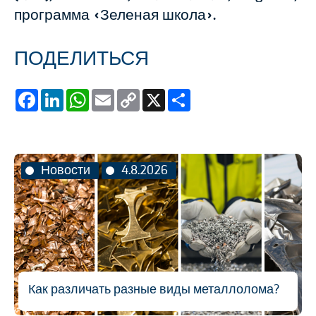
программа «Зеленая школа».
ПОДЕЛИТЬСЯ
Facebook
LinkedIn
WhatsApp
Email
Copy
X
Share
Link
Новости
4.8.2026
Как различать разные виды металлолома?