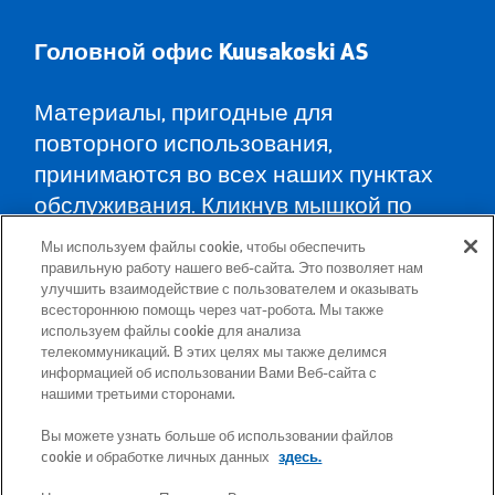
Головной офис Kuusa
koski AS
Материалы, пригодные для
повторного использования,
принимаются во всех наших пунктах
обслуживания. Кликнув мышкой по
карте, Вы найдёте пункты
Мы используем файлы cookie, чтобы обеспечить
обслуживания во всех уездах и
правильную работу нашего веб-сайта. Это позволяет нам
улучшить взаимодействие с пользователем и оказывать
указания, как туда доехать.
всестороннюю помощь через чат-робота. Мы также
используем файлы cookie для анализа
телекоммуникаций. В этих целях мы также делимся
Почтовый адрес: Betooni 12, 13816 Tallinn
информацией об использовании Вами Веб-сайта с
(Эстония)
нашими третьими сторонами.
Вы можете узнать больше об использовании файлов
Бесплатный короткий номер 13660
cookie и обработке личных данных
здесь.