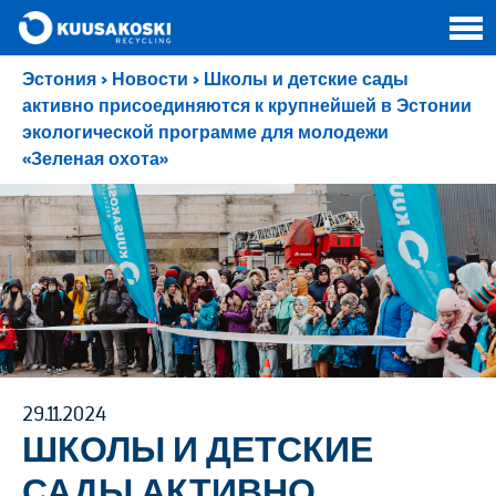
Эстония
>
Новости
>
Школы и детские сады
активно присоединяются к крупнейшей в Эстонии
экологической программе для молодежи
«Зеленая охота»
29.11.2024
ШКОЛЫ И ДЕТСКИЕ
САДЫ АКТИВНО