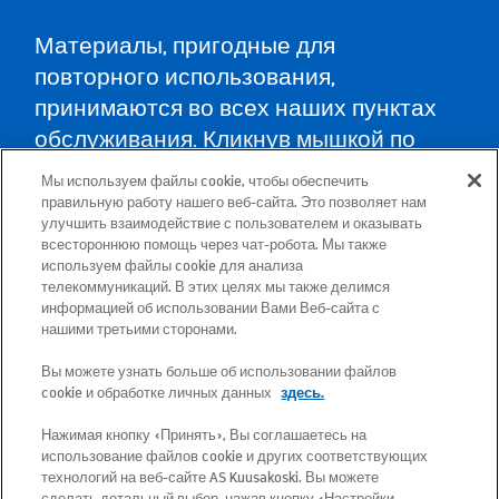
Материалы, пригодные для
повторного использования,
принимаются во всех наших пунктах
обслуживания. Кликнув мышкой по
карте, Вы найдёте пункты
Мы используем файлы cookie, чтобы обеспечить
обслуживания во всех уездах и
правильную работу нашего веб-сайта. Это позволяет нам
улучшить взаимодействие с пользователем и оказывать
указания, как туда доехать.
всестороннюю помощь через чат-робота. Мы также
используем файлы cookie для анализа
телекоммуникаций. В этих целях мы также делимся
Почтовый адрес: Betooni 12, 13816 Tallinn
информацией об использовании Вами Веб-сайта с
(Эстония)
нашими третьими сторонами.
Вы можете узнать больше об использовании файлов
Бесплатный короткий номер 13660
cookie и обработке личных данных
здесь.
Нажимая кнопку «Принять», Вы соглашаетесь на
Все адреса электронной почты имеют
использование файлов cookie и других соответствующих
следующий формат:
технологий на веб-сайте AS Kuusakoski. Вы можете
сделать детальный выбор, нажав кнопку «Настройки