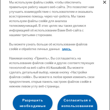
карте, Вы найдёте пункты
Мы используем файлы cookie, чтобы обеспечить
обслуживания во всех уездах и
правильную работу нашего веб-сайта. Это позволяет нам
улучшить взаимодействие с пользователем и оказывать
указания, как туда доехать.
всестороннюю помощь через чат-робота. Мы также
используем файлы cookie для анализа
телекоммуникаций. В этих целях мы также делимся
Почтовый адрес: Betooni 12, 13816 Tallinn
информацией об использовании Вами Веб-сайта с
(Эстония)
нашими третьими сторонами.
Вы можете узнать больше об использовании файлов
Бесплатный короткий номер 13660
cookie и обработке личных данных
здесь.
Нажимая кнопку «Принять», Вы соглашаетесь на
Все адреса электронной почты имеют
использование файлов cookie и других соответствующих
следующий формат:
технологий на веб-сайте AS Kuusakoski. Вы можете
сделать детальный выбор, нажав кнопку «Настройки
имя.фамилия@kuusakoski.com (за
файлов cookie». Вы можете в любое время изменить свои
исключением случаев, когда в
предпочтения, открыв панель настроек файлов cookie в
нижнем левом углу веб-страницы.
контактной информации указаны
другие данные).
Разрешить
Согласиться с
необходимые
использованием
Чтобы просмотреть контактную