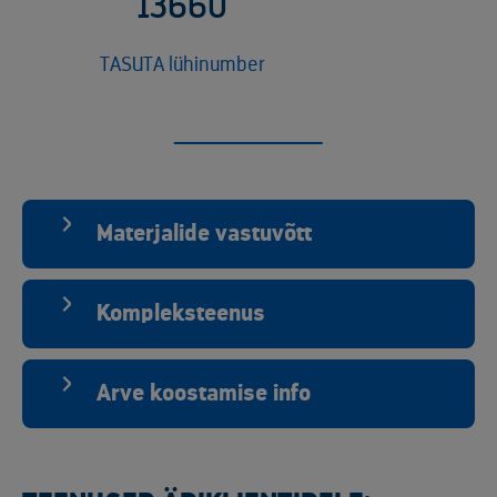
13660
TASUTA lühinumber
Materjalide vastuvõtt
Kompleksteenus
Arve koostamise info