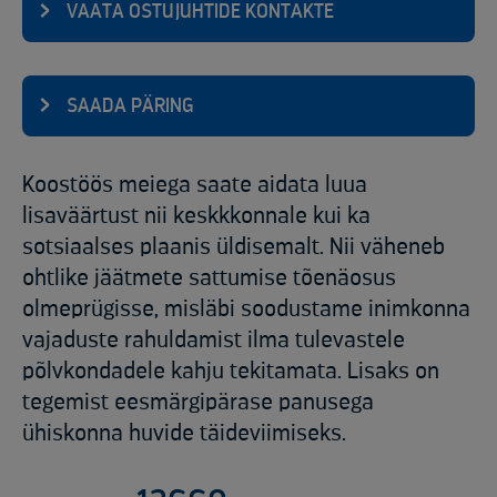
VAATA OSTUJUHTIDE KONTAKTE
SAADA PÄRING
Koostöös meiega saate aidata luua
lisaväärtust nii keskkkonnale kui ka
sotsiaalses plaanis üldisemalt. Nii väheneb
ohtlike jäätmete sattumise tõenäosus
olmeprügisse, misläbi soodustame inimkonna
vajaduste rahuldamist ilma tulevastele
põlvkondadele kahju tekitamata. Lisaks on
tegemist eesmärgipärase panusega
ühiskonna huvide täideviimiseks.