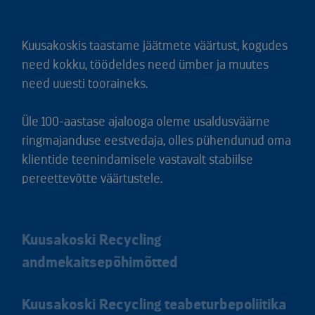
Kuusakoskis taastame jäätmete väärtust, kogudes
need kokku, töödeldes need ümber ja muutes
need uuesti tooraineks.
Üle 100-aastase ajalooga oleme usaldusväärne
ringmajanduse eestvedaja, olles pühendunud oma
klientide teenindamisele vastavalt stabiilse
pereettevõtte väärtustele.
Kuusakoski Recycling
andmekaitsepõhimõtted
Kuusakoski Recycling teabeturbepoliitika