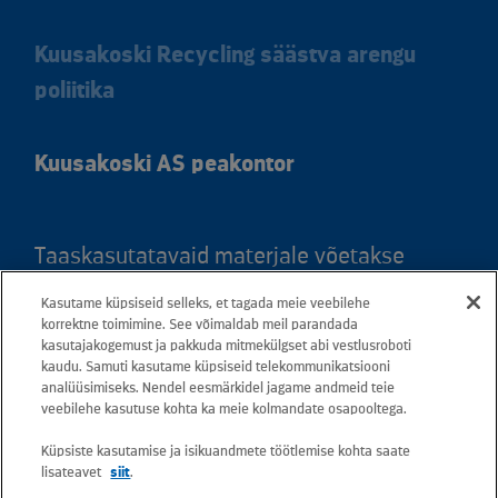
Kuusakoski Recycling säästva arengu
poliitika
Kuusakoski AS peakontor
Taaskasutatavaid materjale võetakse
vastu kõigis meie teeninduspunktides.
Kasutame küpsiseid selleks, et tagada meie veebilehe
Kaardil klõpsates leiate kõigi maakondade
korrektne toimimine. See võimaldab meil parandada
kasutajakogemust ja pakkuda mitmekülgset abi vestlusroboti
teeninduspunktid ja teejuhised.
kaudu. Samuti kasutame küpsiseid telekommunikatsiooni
analüüsimiseks. Nendel eesmärkidel jagame andmeid teie
Postiaadress: Betooni 12, 13816 Tallinn
veebilehe kasutuse kohta ka meie kolmandate osapooltega.
(Eesti)
Küpsiste kasutamise ja isikuandmete töötlemise kohta saate
lisateavet
siit
.