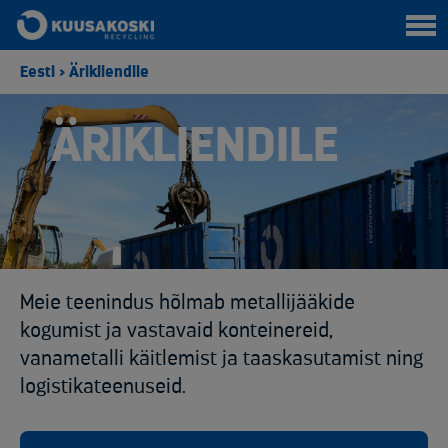
Eesti
>
Ärikliendile
ÄRIKLIENDILE
Meie teenindus hõlmab metallijääkide
kogumist ja vastavaid konteinereid,
vanametalli käitlemist ja taaskasutamist ning
logistikateenuseid.