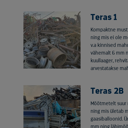
Teras 1
Kompaktne must 
ning mis ei ole
v.a kinnised mahu
vähemalt 6 mm ni
kuullaager, rehvi
arvestatakse ma
Teras 2B
Mõõtmetelt suur 
ning mis ületab
gaasiballoonid. 
mm ning läbimõõt 