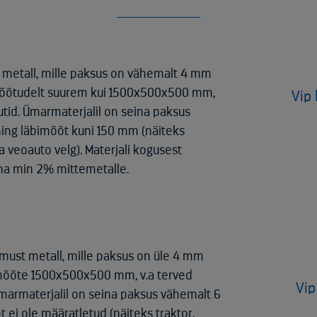
metall, mille paksus on vähemalt 4 mm
 mõõtudelt suurem kui 1500x500x500 mm,
Vip 
tid. Ümarmaterjalil on seina paksus
ng läbimõõt kuni 150 mm (näiteks
ta veoauto velg). Materjali kogusest
ha min 2% mittemetalle.
must metall, mille paksus on üle 4 mm
 mõõte 1500x500x500 mm, v.a terved
Vip
Ümarmaterjalil on seina paksus vähemalt 6
ei ole määratletud (näiteks traktor,