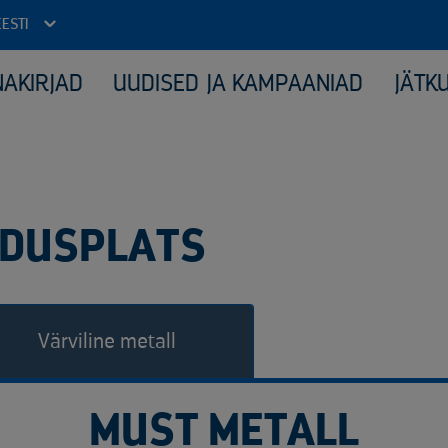
EESTI
NAKIRJAD
UUDISED JA KAMPAANIAD
JÄTK
REHVID
KOMPLEKSTEENUS
Sertifitseerimine
SÕI
MET
NDUSPLATS
ELEKTRI-JA ELEKTROONIKAJÄÄTMED
TRA
Värviline metall
MUST METALL