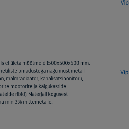
Vip
mis ei ületa mõõtmeid 1500x500x500 mm.
etiliste omadustega nagu must metall
Vip
n, malmradiaator, kanalisatsioonitoru,
torite mootorite ja käigukastide
elde ribid). Materjali kogusest
ha min 3% mittemetalle.