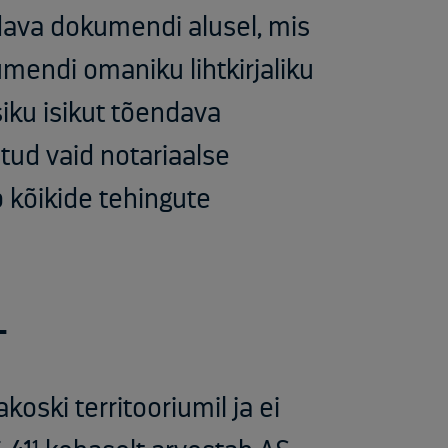
ndava dokumendi alusel, mis
mendi omaniku lihtkirjaliku
siku isikut tõendava
ud vaid notariaalse
ib kõikide tehingute
L
koski territooriumil ja ei