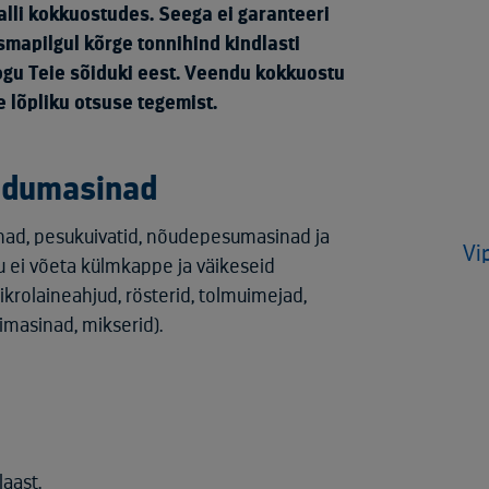
lli kokkuostudes. Seega ei garanteeri
mapilgul kõrge tonnihind kindlasti
ogu Teie sõiduki eest. Veendu kokkuostu
 lõpliku otsuse tegemist.
odumasinad
inad, pesukuivatid, nõudepesumasinad ja
Vi
tu ei võeta külmkappe ja väikeseid
krolaineahjud, rösterid, tolmuimejad,
imasinad, mikserid).
laast.