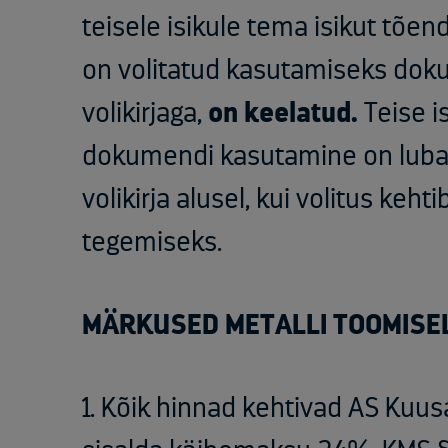
teisele isikule tema isikut tõe
on volitatud kasutamiseks doku
volikirjaga,
on keelatud.
Teise i
dokumendi kasutamine on lubat
volikirja alusel, kui volitus keht
tegemiseks.
MÄRKUSED METALLI TOOMISE
1. Kõik hinnad kehtivad AS Kuusa