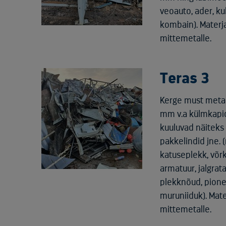
veoauto, ader, kul
kombain). Materj
mittemetalle.
Teras 3
Kerge must metal
mm v.a külmkapid 
kuuluvad näiteks 
pakkelindid jne. 
katuseplekk, võrk
armatuur, jalgrat
plekknõud, pioneer
muruniiduk). Mat
mittemetalle.