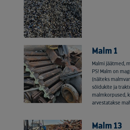
Malm 1
Malmi jäätmed, 
PS! Malm on magn
(näiteks malmvan
sõidukite ja trak
malmkorpused, kat
arvestatakse ma
Malm 13