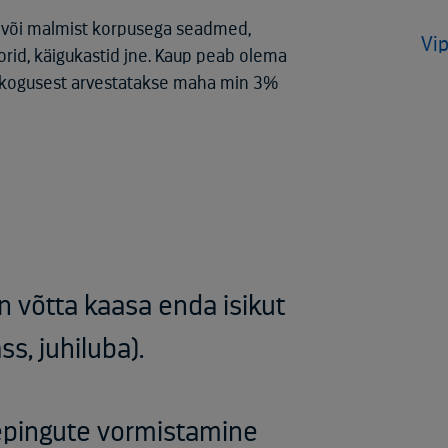
t või malmist korpusega seadmed,
Vip
orid, käigukastid jne. Kaup peab olema
li kogusest arvestatakse maha min 3%
 võtta kaasa enda isikut
s, juhiluba).
epingute vormistamine