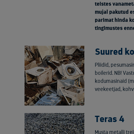
teistes vanameta
mujal pakutud es
parimat hinda k
tingimustes enne
Suured k
Pliidid, pesumas
boilerid. NB! Vas
kodumasinaid (mi
veekeetjad, kohv
Teras 4
Musta metalli trei