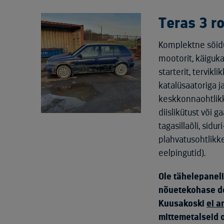
Teras 3 r
Komplektne sõidu
mootorit, käigukas
starterit, tervik
katalüsaatoriga j
keskkonnaohtlikke
diislikütust või g
tagasillaõli, sidur
plahvatusohtlikk
eelpingutid).
Ole tähelepanel
nõuetekohase d
Kuusakoski
ei a
mittemetalseid 