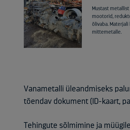
Mustast metallis
mootorid, redukt
õlivaba. Materja
mittemetalle.
Vanametalli üleandmiseks palun
tõendav dokument (ID-kaart, pas
Tehingute sõlmimine ja müügil