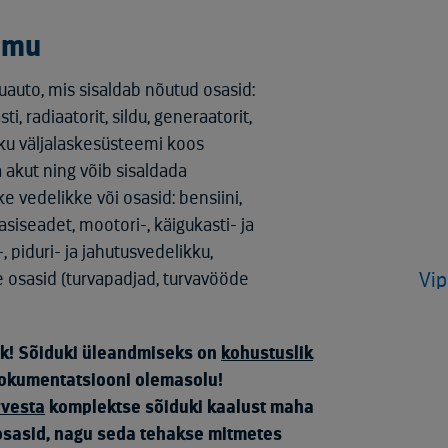
omu
auto, mis sisaldab nõutud osasid:
ti, radiaatorit, sildu, generaatorit,
likku väljalaskesüsteemi koos
a akut ning võib sisaldada
 vedelikke või osasid: bensiini,
aasiseadet, mootori-, käigukasti- ja
i-, piduri- ja jahutusvedelikku,
e osasid (turvapadjad, turvavööde
Vip
ik! Sõiduki üleandmiseks on
kohustuslik
okumentatsiooni olemasolu!
rvesta
komplektse sõiduki kaalust maha
osasid, nagu seda tehakse mitmetes