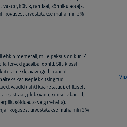
tivaator, külvik, randaal, sõnnikulaotaja,
ali kogusest arvestatakse maha min 3%
l ehk olmemetall, mille paksus on kuni 4
ja terved gaasiballoonid. Siia klassi
katuseplekk, aiavõrgud, traadid,
Vip
(näiteks katuseplekk, tsingitud
aed, vaadid (lahti kaanetatud), ehituselt
as, okastraat, plekkvann, konservikarbid,
pliit, sõiduauto velg (rehvita),
erjali kogusest arvestatakse maha min 3%