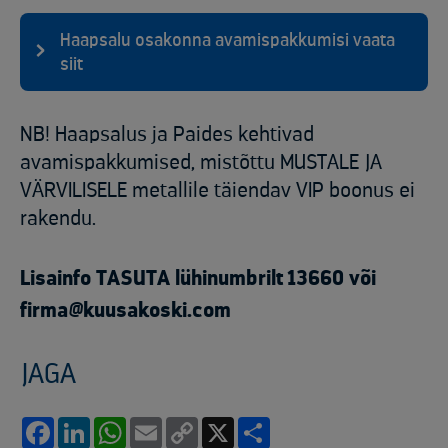
Haapsalu osakonna avamispakkumisi vaata
siit
NB! Haapsalus ja Paides kehtivad
avamispakkumised, mistõttu MUSTALE JA
VÄRVILISELE metallile täiendav VIP boonus ei
rakendu.
Lisainfo TASUTA lühinumbrilt 13660 või
firma@kuusakoski.com
JAGA
Facebook
LinkedIn
WhatsApp
Email
Copy
X
Share