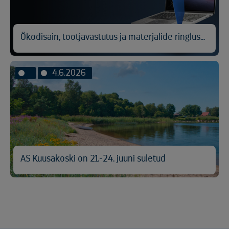
Ökodisain, tootjavastutus ja materjalide ringlussevõtt
4.6.2026
AS Kuusakoski on 21.-24. juuni suletud