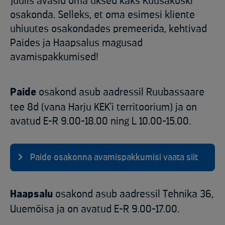
Juulis avasid oma uksed kaks Kuusakoski
osakonda. Selleks, et oma esimesi kliente
uhiuutes osakondades premeerida, kehtivad
Paides ja Haapsalus magusad
avamispakkumised!
Paide
osakond asub aadressil Ruubassaare
tee 8d (vana Harju KEK'i territoorium) ja on
avatud E-R 9.00-18.00 ning L 10.00-15.00.
Paide osakonna avamispakkumisi vaata siit
Haapsalu
osakond asub aadressil Tehnika 36,
Uuemõisa ja on avatud E-R 9.00-17.00.