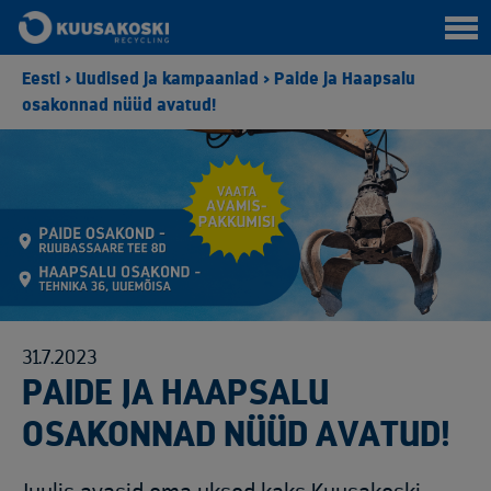
Eesti
>
Uudised ja kampaaniad
>
Paide ja Haapsalu
osakonnad nüüd avatud!
31.7.2023
PAIDE JA HAAPSALU
OSAKONNAD NÜÜD AVATUD!