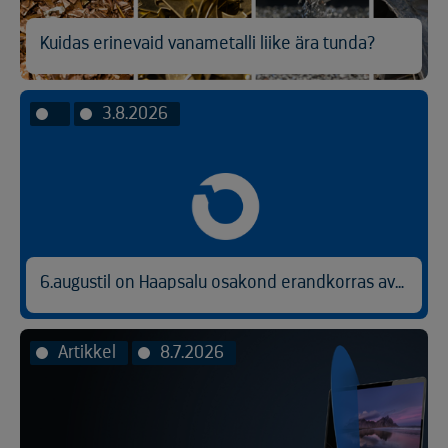
Kuidas erinevaid vanametalli liike ära tunda?
3.8.2026
6.augustil on Haapsalu osakond erandkorras avatud kl 9.00-14.30.
Artikkel
8.7.2026