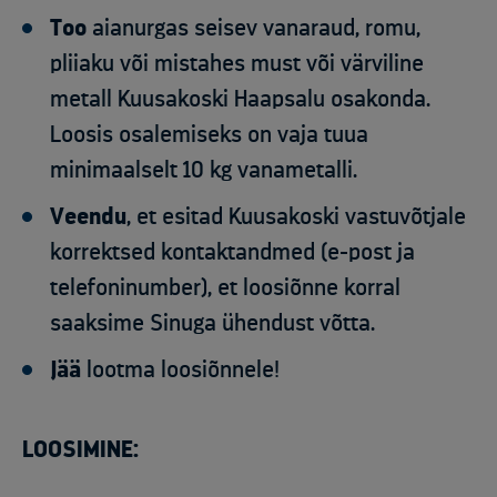
Too
aianurgas seisev vanaraud, romu,
pliiaku või mistahes must või värviline
metall Kuusakoski Haapsalu osakonda.
Loosis osalemiseks on vaja tuua
minimaalselt 10 kg vanametalli.
Veendu
, et esitad Kuusakoski vastuvõtjale
korrektsed kontaktandmed (e-post ja
telefoninumber), et loosiõnne korral
saaksime Sinuga ühendust võtta.
Jää
lootma loosiõnnele!
LOOSIMINE: