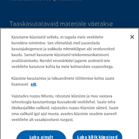
Taaskasutatavaid materjale võetakse
vastu kõigis meie teeninduspunktides.
Kasutame küpsiseid selleks, et tagada meie veebilehe
Kaardil klõpsates leiate kõigi maakondade
korrektne toimimine. See võimaldab meil parandada
kasutajakogemust ja pakkuda mitmekülgset abi vestlusroboti
teeninduspunktid ja teejuhised.
kaudu. Samuti kasutame küpsiseid telekommunikatsiooni
analüüsimiseks. Nendel eesmärkidel jagame andmeid teie
Postiaadress: Betooni 12, 13816 Tallinn
veebilehe kasutuse kohta ka meie kolmandate osapooltega.
(Eesti)
Küpsiste kasutamise ja isikuandmete töötlemise kohta saate
lisateavet
siit
.
Tasuta lühinumber 13660
Vajutades nuppu Nõustu, nõustute küpsiste ja muu vastava
tehnoloogia kasutamisega Kuusakoski veebilehel. Saate teha
Kõik e-posti aadressid on kujul
üksikasjalikke valikuid, vajutades nuppu Küpsiste sätted. Saate
oma valikuid igal ajal muuta, avades küpsiste seadete paneeli
eesnimi.perekonnanimi@kuusakoski.com
veebilehe alt vasakpoolsest nurgast.
(kui kontaktandmetes pole mainitud teisiti).
Luba ainult
Luba kõik küpsised