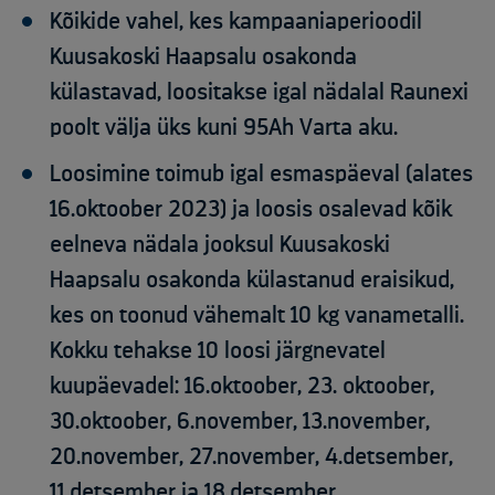
Kõikide vahel, kes kampaaniaperioodil
Kuusakoski Haapsalu osakonda
külastavad, loositakse igal nädalal Raunexi
poolt välja üks kuni 95Ah Varta aku.
Loosimine toimub igal esmaspäeval (alates
16.oktoober 2023) ja loosis osalevad kõik
eelneva nädala jooksul Kuusakoski
Haapsalu osakonda külastanud eraisikud,
kes on toonud vähemalt 10 kg vanametalli.
Kokku tehakse 10 loosi järgnevatel
kuupäevadel: 16.oktoober, 23. oktoober,
30.oktoober, 6.november, 13.november,
20.november, 27.november, 4.detsember,
11.detsember ja 18.detsember.