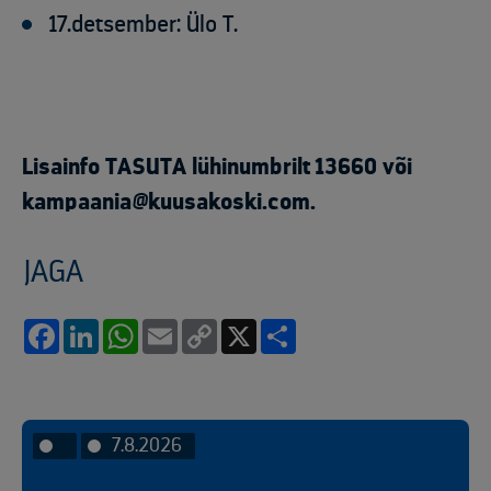
17.detsember: Ülo T.
Lisainfo TASUTA lühinumbrilt 13660 või
kampaania@kuusakoski.com.
JAGA
Facebook
LinkedIn
WhatsApp
Email
Copy
X
Share
Link
7.8.2026