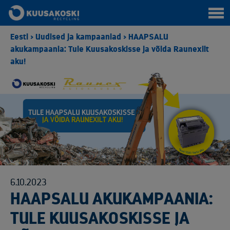
Eesti
>
Uudised ja kampaaniad
>
HAAPSALU
akukampaania: Tule Kuusakoskisse ja võida Raunexilt
aku!
6.10.2023
HAAPSALU AKUKAMPAANIA:
TULE KUUSAKOSKISSE JA