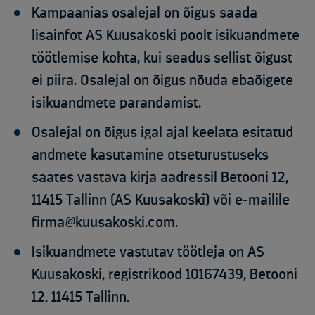
Kampaanias osalejal on õigus saada
lisainfot AS Kuusakoski poolt isikuandmete
töötlemise kohta, kui seadus sellist õigust
ei piira. Osalejal on õigus nõuda ebaõigete
isikuandmete parandamist.
Osalejal on õigus igal ajal keelata esitatud
andmete kasutamine otseturustuseks
saates vastava kirja aadressil Betooni 12,
11415 Tallinn (AS Kuusakoski) või e-mailile
firma@kuusakoski.com.
Isikuandmete vastutav töötleja on AS
Kuusakoski, registrikood 10167439, Betooni
12, 11415 Tallinn.