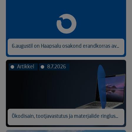
6.augustil on Haapsalu osakond erandkorras avatud kl 9.00-14.30.
Artikkel
8.7.2026
Ökodisain, tootjavastutus ja materjalide ringlussevõtt