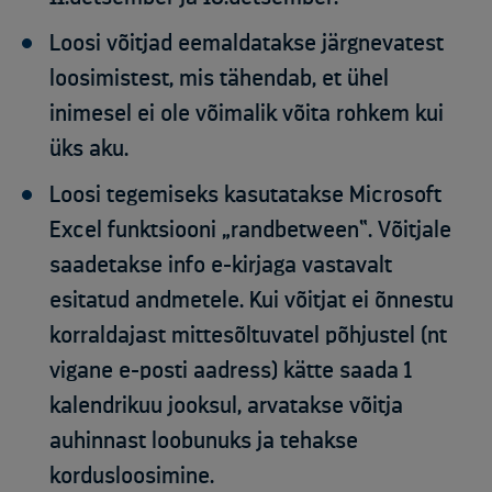
Loosi võitjad eemaldatakse järgnevatest
loosimistest, mis tähendab, et ühel
inimesel ei ole võimalik võita rohkem kui
üks aku.
Loosi tegemiseks kasutatakse Microsoft
Excel funktsiooni „randbetween“. Võitjale
saadetakse info e-kirjaga vastavalt
esitatud andmetele. Kui võitjat ei õnnestu
korraldajast mittesõltuvatel põhjustel (nt
vigane e-posti aadress) kätte saada 1
kalendrikuu jooksul, arvatakse võitja
auhinnast loobunuks ja tehakse
kordusloosimine.