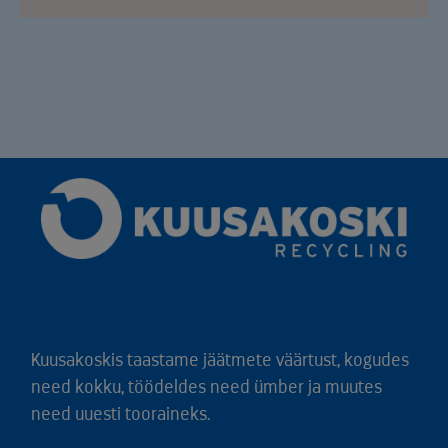
Kuusakoskis taastame jäätmete väärtust, kogudes
need kokku, töödeldes need ümber ja muutes
need uuesti tooraineks.