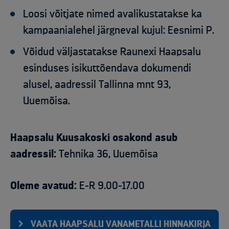
Loosi võitjate nimed avalikustatakse ka
kampaanialehel järgneval kujul: Eesnimi P.
Võidud väljastatakse Raunexi Haapsalu
esinduses
isikuttõendava dokumendi
alusel
, aadressil Tallinna mnt 93,
Uuemõisa.
Haapsalu Kuusakoski osakond asub
aadressil:
Tehnika 36, Uuemõisa
Oleme avatud:
E-R 9.00-17.00
VAATA HAAPSALU VANAMETALLI HINNAKIRJA