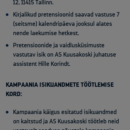
12, 11415 Tallinn.
Kirjalikud pretensioonid saavad vastuse 7
(seitsme) kalendripäeva jooksul alates
nende laekumise hetkest.
Pretensioonide ja vaidlusküsimuste
vastutav isik on AS Kuusakoski juhatuse
assistent Hille Korindt.
KAMPAANIA ISIKUANDMETE TÖÖTLEMISE
KORD:
Kampaania käigus esitatud isikuandmed
on kaitstud ja AS Kuusakoski töötleb neid