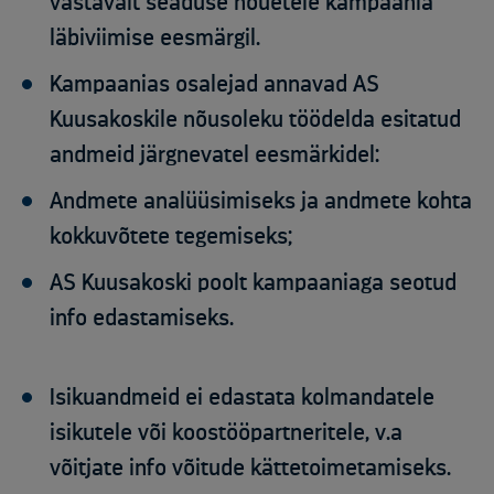
vastavalt seaduse nõuetele kampaania
läbiviimise eesmärgil.
Kampaanias osalejad annavad AS
Kuusakoskile nõusoleku töödelda esitatud
andmeid järgnevatel eesmärkidel:
Andmete analüüsimiseks ja andmete kohta
kokkuvõtete tegemiseks;
AS Kuusakoski poolt kampaaniaga seotud
info edastamiseks.
Isikuandmeid ei edastata kolmandatele
isikutele või koostööpartneritele, v.a
võitjate info võitude kättetoimetamiseks.