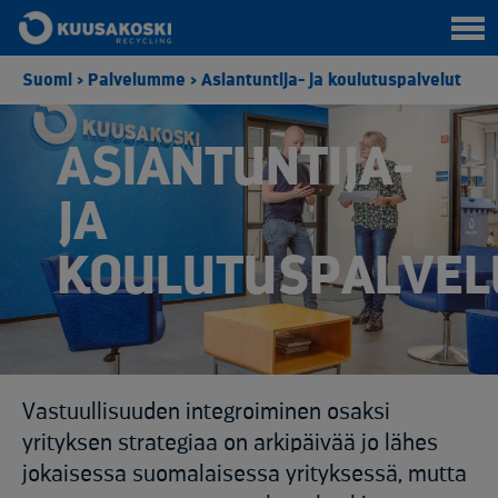
Suomi
>
Palvelumme
>
Asiantuntija- ja koulutuspalvelut
ASIANTUNTIJA-
JA
KOULUTUSPALVEL
Vastuullisuuden integroiminen osaksi
yrityksen strategiaa on arkipäivää jo lähes
jokaisessa suomalaisessa yrityksessä, mutta