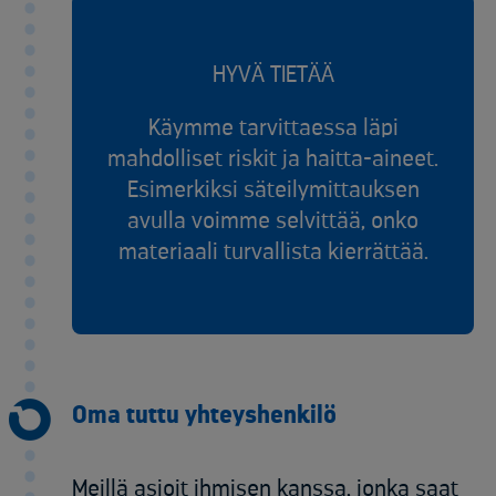
HYVÄ TIETÄÄ
Käymme tarvittaessa läpi
mahdolliset riskit ja haitta-aineet.
Esimerkiksi säteilymittauksen
avulla voimme selvittää, onko
materiaali turvallista kierrättää.
Oma tuttu yhteyshenkilö
Meillä asioit ihmisen kanssa, jonka saat