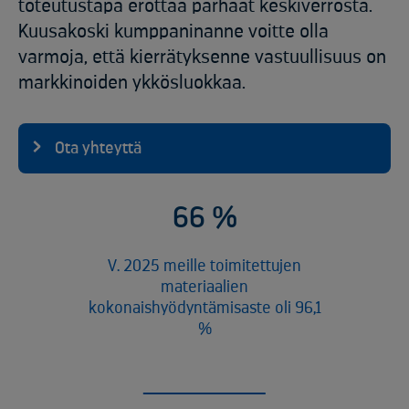
toteutustapa erottaa parhaat keskiverrosta.
Kuusakoski kumppaninanne voitte olla
varmoja, että kierrätyksenne vastuullisuus on
markkinoiden ykkösluokkaa.
Ota yhteyttä
8
6
%
V. 2025 meille toimitettujen
materiaalien
kokonaishyödyntämisaste oli 96,1
%