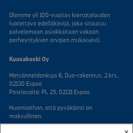
Olemme yli 100-vuotias kiertotalouden
luotettava edelläkävijä, joka sitoutuu
palvelemaan asiakkaitaan vakaan
perheyrityksen arvojen mukaisesti.
Kuusakoski Oy
Metsänneidonkuja 6, Duo-rakennus, 2.krs.,
02130 Espoo
Postiosoite: PL 25, 02131 Espoo
Huomioithan, että pysäköinti on
maksullinen.
Puh. 020 781 781 (puhelun hinta 8,35