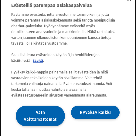
Evästeillä parempaa asiakaspalvelua
snt/puhelu + 16,69 snt/min)
Käytämme evästeitä, jotta sivustomme toimii oikein ja jotta
voimme parantaa asiakaskokemusta sekä tarjota monipuolisia
Asiakaspalvelu: 0800 30880
chatbot-palveluita. Hyödynnämme evästeitä myös
avoinna arkisin ma - pe klo 8-16
tietoliikenteen analysointiin ja markkinointiin. Näitä tarkoituksia
varten jaamme ulkopuolisten kumppaniemme kanssa tietoja
sähköposti:
tavasta, jolla käytät sivustoamme.
asiakaspalvelu@kuusakoski.com
Saat lisätietoa evästeiden käytöstä ja henkilötietojen
käsittelystä
täältä
.
Kaikki sähköpostiosoitteet ovat muotoa
Hyväksy kaikki-nappia painamalla sallit evästeiden ja niitä
etunimi.sukunimi@kuusakoski.com, ellei
vastaavien tekniikoiden käytön sivuillamme. Voit tehdä
yhteystiedoissa toisin mainita.
tarkempia valintoja painamalla Evästeasetukset-nappia. Voit
koska tahansa muuttaa valintojasi avaamalla
evästeasetuspaneelin sivuston vasemmasta alareunasta.
Tietosuoja Kuusakoskella
Vain
Hyväksy kaikki
Tietoturvapolitiikka
välttämättömät
Vastuullisuuspolitiikka