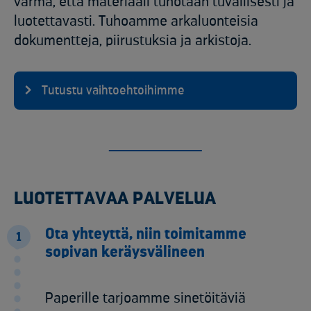
varma, että materiaali tuhotaan tuvallisesti ja
luotettavasti. Tuhoamme arkaluonteisia
dokumentteja, piirustuksia ja arkistoja.
Tutustu vaihtoehtoihimme
LUOTETTAVAA PALVELUA
Ota yhteyttä, niin toimitamme
1
sopivan keräysvälineen
Paperille tarjoamme sinetöitäviä