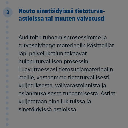
Nouto sinetöidyissä tietoturva-
2
astioissa tai muuten valvotusti
Auditoitu tuhoamisprosessimme ja
turvaselvitetyt materiaalin käsittelijät
läpi palveluketjun takaavat
huipputurvallisen prosessin.
Luovuttaessasi tietosuojamateriaalin
meille, vastaamme tietoturvallisesti
kuljetuksesta, välivarastoinnista ja
asianmukaisesta tuhoamisesta. Astiat
kuljetetaan aina lukituissa ja
sinetöidyissä astioissa.