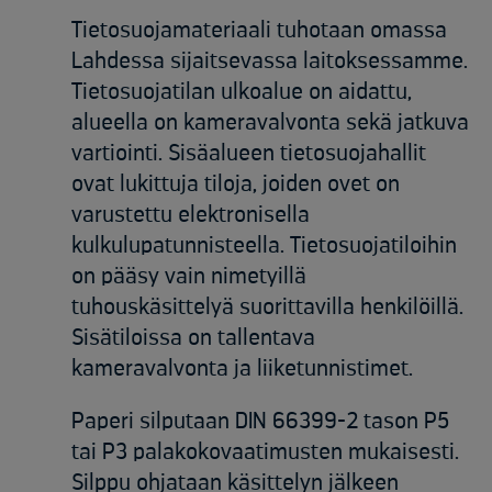
Tietosuojamateriaali tuhotaan omassa
Lahdessa sijaitsevassa laitoksessamme.
Tietosuojatilan ulkoalue on aidattu,
alueella on kameravalvonta sekä jatkuva
vartiointi. Sisäalueen tietosuojahallit
ovat lukittuja tiloja, joiden ovet on
varustettu elektronisella
kulkulupatunnisteella. Tietosuojatiloihin
on pääsy vain nimetyillä
tuhouskäsittelyä suorittavilla henkilöillä.
Sisätiloissa on tallentava
kameravalvonta ja liiketunnistimet. ​
Paperi silputaan DIN 66399-2 tason P5
tai P3 palakokovaatimusten mukaisesti.
Silppu ohjataan käsittelyn jälkeen