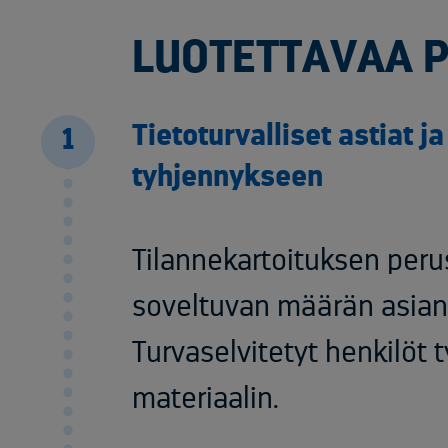
LUOTETTAVAA 
Tietoturvalliset astiat j
1
tyhjennykseen​
Tilannekartoituksen per
soveltuvan määrän asianm
Turvaselvitetyt henkilöt t
materiaalin. ​