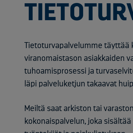
TIETOTU
Tietoturvapalvelumme täyttää
viranomaistason asiakkaiden va
tuhoamisprosessi ja turvaselvite
läpi palveluketjun takaavat huip
Meiltä saat arkiston tai varast
kokonaispalvelun, joka sisältää 