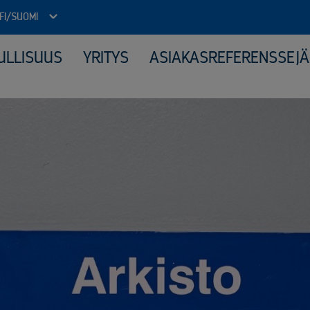
FI/SUOMI
ULLISUUS
YRITYS
ASIAKASREFERENSSEJÄ
Julkinen sektori
Kone
Arkistojen tyhjennys ja tietoturvatuhous
Elek
Autokierrätyspalvelut kunnille
Katt
ICT-laitteiden tietoturvallinen uusiokäyttö​
Kerä
Kiinteähintaiset tuhous- ja kierrätyspaketit
Mate
Komposiitin kierrätys
Moni
Monipuolinen yhteistyö kunnallisten jäteyhtiöiden kanssa
Peru
Purkuprojektit
Räät
Räätälöity viranomaisyhteistyö
Sähk
Sähköinen siirtoasiakirjapalvelu
Tuot
Valvotut tietoturvatuhoukset
Virkapukujen ja työvaatteiden tietoturvallinen kierrätys