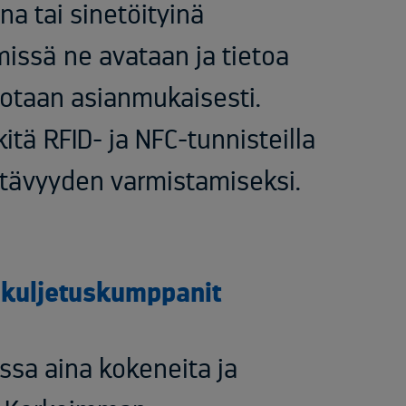
ina tai sinetöityinä
ssä ne avataan ja tietoa
hotaan asianmukaisesti.
tä RFID- ja NFC-tunnisteilla
ettävyyden varmistamiseksi.
 kuljetuskumppanit
sa aina kokeneita ja