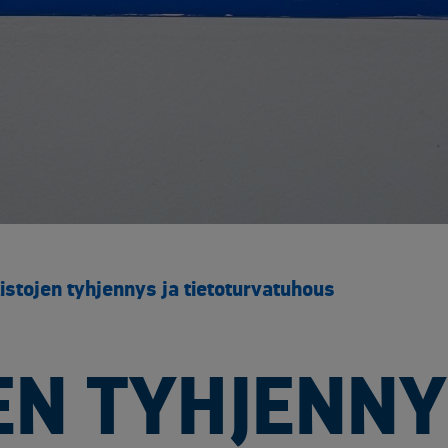
Yliopistot ja tutkimuspalvelut​
Rakentaminen ja infrastruktuuri
Sähk
Arkaluontoisten dokumenttien tuhous
Akku
Elektroniikan tietoturvaratkaisut
Asbe
Luotettavat kuljetuskumppanit
Elek
Muut käsittelypalvelut
Kaap
Rakennusjätteen vastaanotto
Kyll
Raportointi
Metal
Räätälöity opastus
Muun
Sähköinen siirtoasiakirjapalvelu
Rake
istojen tyhjennys ja tietoturvatuhous
Saas
SF6 
Sähk
EN TYHJENNY
Tuul