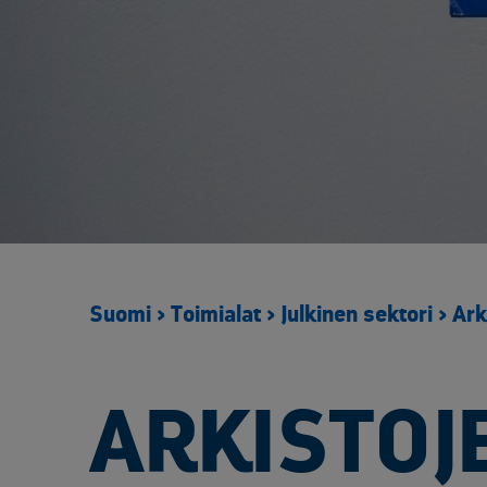
Metsäteollisuus
Elektroniikan kiinteähintaiset kierrätysratkaisut
Huoltoseisokkien räätälöidyt kierrätyspalvelut​
Kierrätysalueen kameravalvonta
Kierrätyskonsultointi
Lavat ja logistiikka
Materiaalien ja arkaluontoisten dokumenttien turvatuhous
Purku- ja tyhjennyspalvelut​
Raportointi ja seuranta
Suomi
>
Toimialat
>
Julkinen sektori
>
Ark
Saastuneen maaperän käsittely
Suurien muuntajien käsittely
Sähköinen siirtoasiakirjapalvelu
ARKISTOJ
Tuotannon ja kunnossapidon metalliromun kierrätys