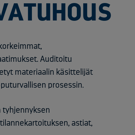
RVATUHOUS
 korkeimmat,
atimukset. Auditoitu
tyt materiaalin käsittelijät
puturvallisen prosessin. ​
on tyhjennyksen
tilannekartoituksen, astiat,