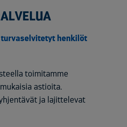
PALVELUA
a turvaselvitetyt henkilöt
usteella toimitamme
ukaisia astioita.
yhjentävät ja lajittelevat