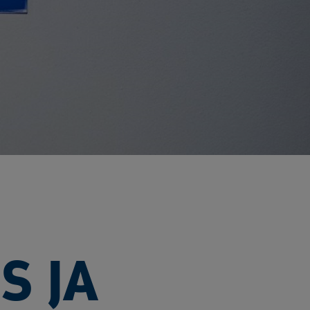
ö ja energia
jen kierrätys
stijätteen käsittely ja loppusijoitus
troniikan tietoturvaratkaisut
eleiden kierrätys
ästettyjen pylväiden kierrätys
lien käsittely ja kierrätys raaka-aineiksi
tajien käsittely ja kierrätys
nnus- ja purkujätteen hyödyntäminen
tuneen maaperän käsittely
Kaasueristeisten laitteiden ja kojeiden kierrätys
öinen siirtoasiakirjapalvelu
S JA
ivoimaloiden kierrätys