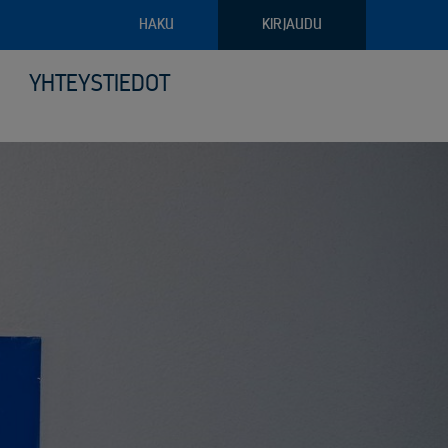
HAKU
KIRJAUDU
YHTEYSTIEDOT
pajateollisuus
troniikan tietoturvalliset kierrätysratkaisut
ava raportointi
ilyvälineistö
riaalien ja arkaluontoisten dokumenttien turvatuhous
puoliset noudon tilausvaihtoehdot
sjätehuollon palvelut
älöity palvelu logistiikassa ja keräilyssä
öinen siirtoasiakirjapalvelu
anto- ja kunnossapitoromun kierrätys