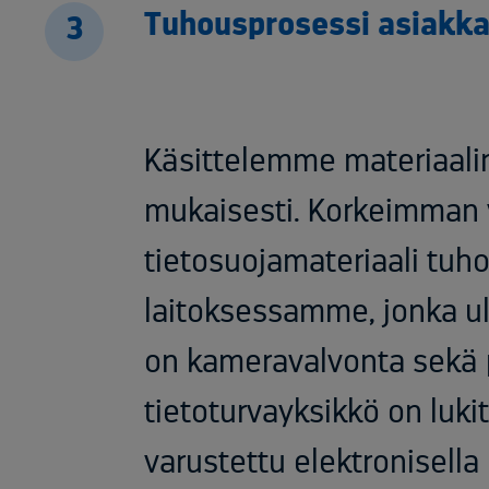
Tuhousprosessi asiakka
3
Käsittelemme materiaali
mukaisesti. Korkeimman
tietosuojamateriaali tuh
laitoksessamme, jonka ul
on kameravalvonta sekä pi
tietoturvayksikkö on lukit
varustettu elektronisella