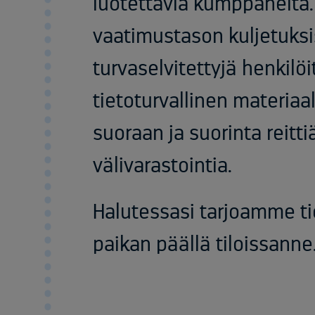
luotettavia kumppaneita
vaatimustason kuljetuks
turvaselvitettyjä henkilöi
tietoturvallinen materiaal
suoraan ja suorinta reitti
välivarastointia.​
Halutessasi tarjoamme t
paikan päällä tiloissanne