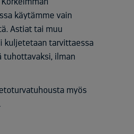
. Korkeimman
issa käytämme vain
tä. Astiat tai muu
i kuljetetaan tarvittaessa
ä tuhottavaksi, ilman
ietoturvatuhousta myös
.