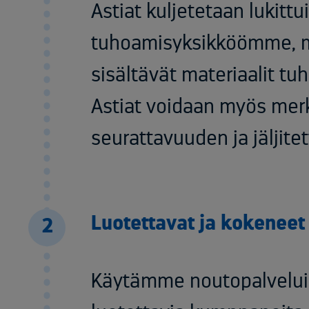
Astiat kuljetetaan lukittu
tuhoamisyksikköömme, mi
sisältävät materiaalit tu
Astiat voidaan myös merki
seurattavuuden ja jäljit
Luotettavat ja kokeneet
2
Käytämme noutopalveluis