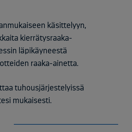
sianmukaiseen käsittelyyn,
kaita kierrätysraaka-
sessin läpikäyneestä
otteiden raaka-ainetta.​
ttaa tuhousjärjestelyissä
tesi mukaisesti.