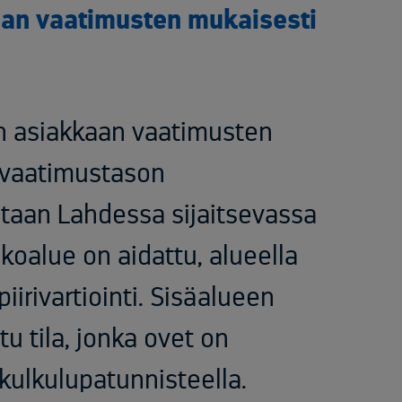
an vaatimusten mukaisesti
n asiakkaan vaatimusten
 vaatimustason
otaan Lahdessa sijaitsevassa
koalue on aidattu, alueella
irivartiointi. Sisäalueen
tu tila, jonka ovet on
 kulkulupatunnisteella.