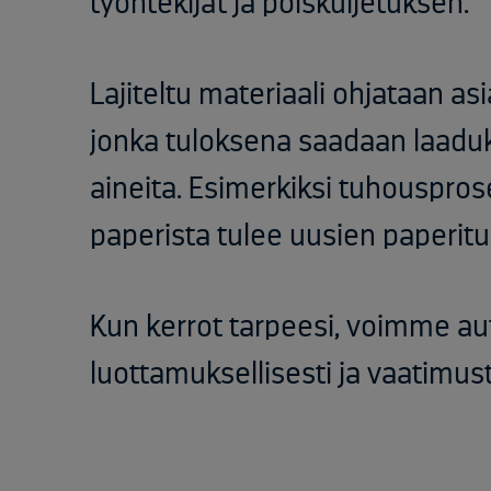
työntekijät ja poiskuljetuksen.​
Lajiteltu materiaali ohjataan a
jonka tuloksena saadaan laaduk
aineita. Esimerkiksi tuhouspro
paperista tulee uusien paperitu
Kun kerrot tarpeesi, voimme au
luottamuksellisesti ja vaatimus