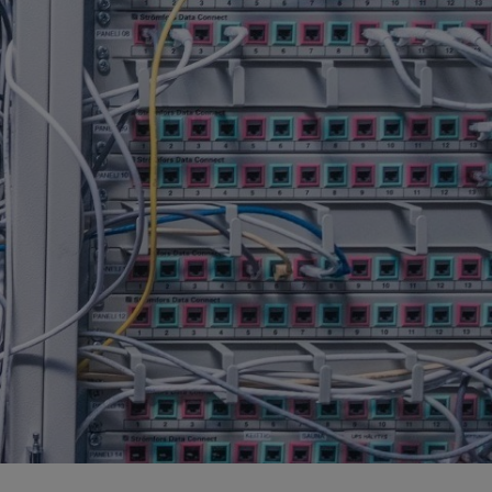
ö ja energia
jen kierrätys
stijätteen käsittely ja loppusijoitus
troniikan tietoturvaratkaisut
eleiden kierrätys
ästettyjen pylväiden kierrätys
lien käsittely ja kierrätys raaka-aineiksi
tajien käsittely ja kierrätys
nnus- ja purkujätteen hyödyntäminen
tuneen maaperän käsittely
Kaasueristeisten laitteiden ja kojeiden kierrätys
öinen siirtoasiakirjapalvelu
ivoimaloiden kierrätys