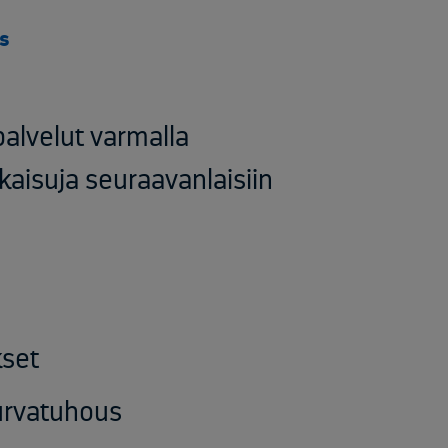
ys
alvelut varmalla
kaisuja seuraavanlaisiin
kset
turvatuhous