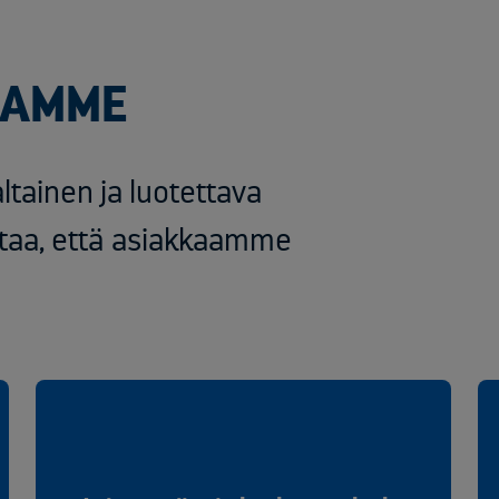
MAMME
ltainen ja luotettava
aa, että asiakkaamme
.