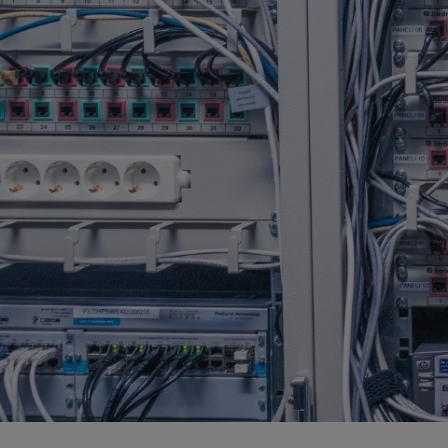
Metsäteollisuus
Elektroniikan kiinteähintaiset kierrätysratkaisut
Huoltoseisokkien räätälöidyt kierrätyspalvelut​
Kierrätysalueen kameravalvonta
Kierrätyskonsultointi
Lavat ja logistiikka
Materiaalien ja arkaluontoisten dokumenttien turvatuhous
Purku- ja tyhjennyspalvelut​
Raportointi ja seuranta
Saastuneen maaperän käsittely
Suurien muuntajien käsittely
Sähköinen siirtoasiakirjapalvelu
Tuotannon ja kunnossapidon metalliromun kierrätys