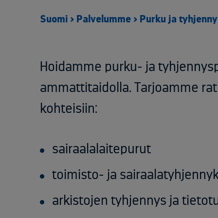
Suomi
>
Palvelumme
>
Purku ja tyhjenn
Hoidamme purku- ja tyhjennysp
ammattitaidolla. Tarjoamme rat
kohteisiin:
sairaalalaitepurut
toimisto- ja sairaalatyhjenny
arkistojen tyhjennys ja tieto