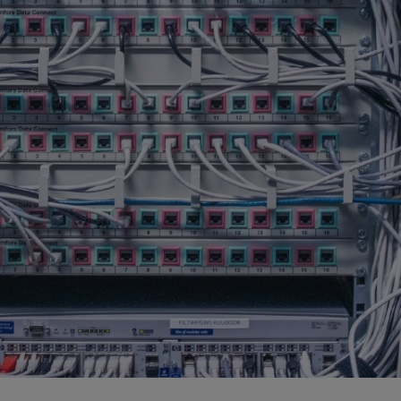
Yliopistot ja tutkimuspalvelut​
Rakentaminen ja infrastruktuuri
Sähk
Arkaluontoisten dokumenttien tuhous
Akku
Elektroniikan tietoturvaratkaisut
Asbe
Luotettavat kuljetuskumppanit
Elek
Muut käsittelypalvelut
Kaap
Rakennusjätteen vastaanotto
Kyll
Raportointi
Metal
Räätälöity opastus
Muun
Sähköinen siirtoasiakirjapalvelu
Rake
Saas
SF6 
Sähk
Tuul