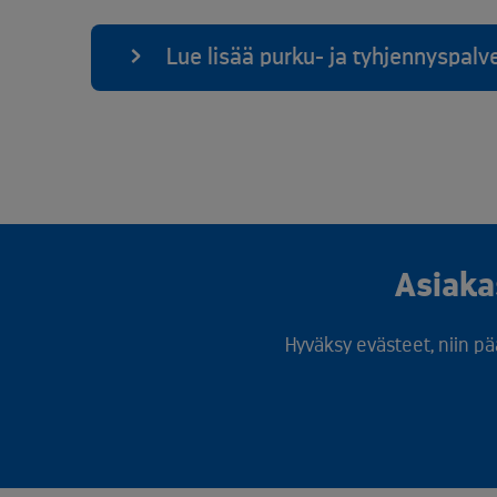
Lue lisää purku- ja tyhjennyspal
Asiaka
Hyväksy evästeet, niin pä