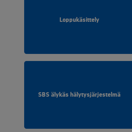
Loppukäsittely
SBS älykäs hälytysjärjestelmä