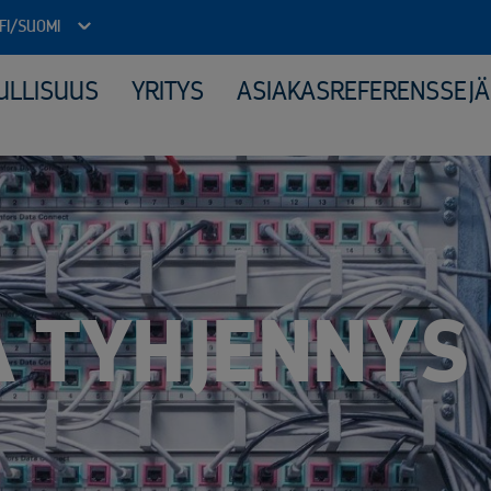
FI/SUOMI
ULLISUUS
YRITYS
ASIAKASREFERENSSEJÄ
Julkinen sektori
Kone
Arkistojen tyhjennys ja tietoturvatuhous
Elek
Autokierrätyspalvelut kunnille
Katt
ICT-laitteiden tietoturvallinen uusiokäyttö​
Kerä
Kiinteähintaiset tuhous- ja kierrätyspaketit
Mate
Komposiitin kierrätys
Moni
Monipuolinen yhteistyö kunnallisten jäteyhtiöiden kanssa
Peru
A TYHJENNYS
Purkuprojektit
Räät
Räätälöity viranomaisyhteistyö
Sähk
Sähköinen siirtoasiakirjapalvelu
Tuot
Valvotut tietoturvatuhoukset
Virkapukujen ja työvaatteiden tietoturvallinen kierrätys