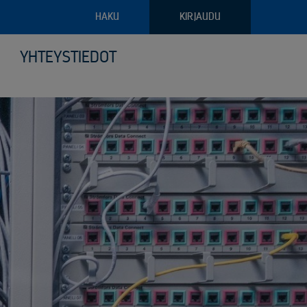
HAKU
KIRJAUDU
YHTEYSTIEDOT
pajateollisuus
troniikan tietoturvalliset kierrätysratkaisut
ava raportointi
ilyvälineistö
riaalien ja arkaluontoisten dokumenttien turvatuhous
puoliset noudon tilausvaihtoehdot
sjätehuollon palvelut
älöity palvelu logistiikassa ja keräilyssä
öinen siirtoasiakirjapalvelu
anto- ja kunnossapitoromun kierrätys