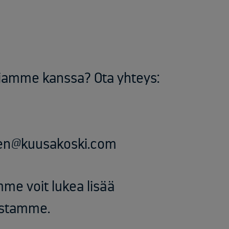
ijamme kanssa? Ota yhteys:
nen@kuusakoski.com
mme voit lukea lisää
uistamme.