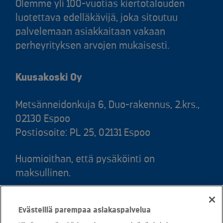
Olemme yli 100-vuotias kiertotalouden
luotettava edelläkävijä, joka sitoutuu
palvelemaan asiakkaitaan vakaan
perheyrityksen arvojen mukaisesti.
Kuusakoski Oy
Metsänneidonkuja 6, Duo-rakennus, 2.krs.,
02130 Espoo
Postiosoite: PL 25, 02131 Espoo
Huomioithan, että pysäköinti on
maksullinen.
Puh. 020 781 781 (puhelun hinta 8,35
Evästeillä parempaa asiakaspalvelua
snt/puhelu + 16,69 snt/min)