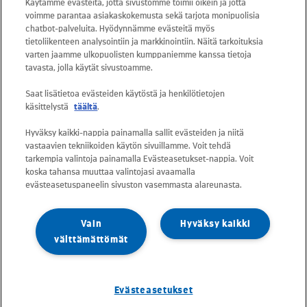
Käytämme evästeitä, jotta sivustomme toimii oikein ja jotta
voimme parantaa asiakaskokemusta sekä tarjota monipuolisia
Asiakaspalvelu: 0800 30880
chatbot-palveluita. Hyödynnämme evästeitä myös
avoinna arkisin ma - pe klo 8-16
tietoliikenteen analysointiin ja markkinointiin. Näitä tarkoituksia
varten jaamme ulkopuolisten kumppaniemme kanssa tietoja
sähköposti:
tavasta, jolla käytät sivustoamme.
asiakaspalvelu@kuusakoski.com
Saat lisätietoa evästeiden käytöstä ja henkilötietojen
käsittelystä
täältä
.
Kaikki sähköpostiosoitteet ovat muotoa
Hyväksy kaikki-nappia painamalla sallit evästeiden ja niitä
etunimi.sukunimi@kuusakoski.com, ellei
vastaavien tekniikoiden käytön sivuillamme. Voit tehdä
yhteystiedoissa toisin mainita.
tarkempia valintoja painamalla Evästeasetukset-nappia. Voit
koska tahansa muuttaa valintojasi avaamalla
evästeasetuspaneelin sivuston vasemmasta alareunasta.
Tietosuoja Kuusakoskella
Vain
Hyväksy kaikki
Tietoturvapolitiikka
välttämättömät
Vastuullisuuspolitiikka
Evästeasetukset