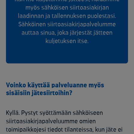
myös sähköisen siirtoasiakirjan
laadinnan ja tallennuksen puolestasi.
Sähköinen siirtoasiakirjapalvelumme
auttaa sinua, joka järjestät jätteen
kuljetuksen itse.
Voinko käyttää palveluanne myös
sisäisiin jätesiirtoihin?
Kyllä. Pystyt syöttämään sähköiseen
siirtoasiakirjapalveluumme omien
toimipaikkojesi tiedot tilanteissa, kun jäte ei