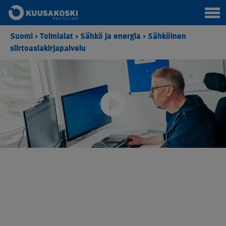
Suomi
>
Toimialat
>
Sähkö ja energia
>
Sähköinen
siirtoasiakirjapalvelu