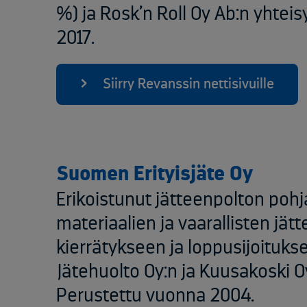
%) ja Rosk’n Roll Oy Ab:n yhteis
2017.
Siirry Revanssin nettisivuille
Suomen Erityisjäte Oy
Erikoistunut jätteenpolton poh
materiaalien ja vaarallisten jätt
kierrätykseen ja loppusijoituk
Jätehuolto Oy:n ja Kuusakoski Oy
Perustettu vuonna 2004.