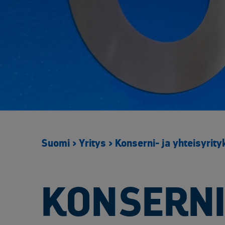
Metsäteollisuus
Elektroniikan kiinteähintaiset kierrätysratkaisut
Huoltoseisokkien räätälöidyt kierrätyspalvelut​
Kierrätysalueen kameravalvonta
Kierrätyskonsultointi
Lavat ja logistiikka
Materiaalien ja arkaluontoisten dokumenttien turvatuhous
Purku- ja tyhjennyspalvelut​
Raportointi ja seuranta
Suomi
>
Yritys
>
Konserni- ja yhteisyrity
Saastuneen maaperän käsittely
Suurien muuntajien käsittely
Sähköinen siirtoasiakirjapalvelu
KONSERNI
Tuotannon ja kunnossapidon metalliromun kierrätys