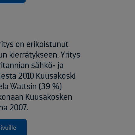
itys on erikoistunut
un kierrätykseen. Yritys
itannian sähkö- ja
desta 2010 Kuusakoski
ela Wattsin (39 %)
kokonaan Kuusakosken
a 2007​.
vuille