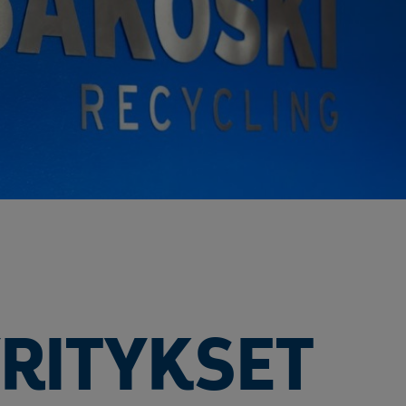
ö ja energia
jen kierrätys
stijätteen käsittely ja loppusijoitus
troniikan tietoturvaratkaisut
eleiden kierrätys
ästettyjen pylväiden kierrätys
lien käsittely ja kierrätys raaka-aineiksi
tajien käsittely ja kierrätys
nnus- ja purkujätteen hyödyntäminen
tuneen maaperän käsittely
Kaasueristeisten laitteiden ja kojeiden kierrätys
öinen siirtoasiakirjapalvelu
YRITYKSET
ivoimaloiden kierrätys