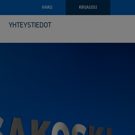
HAKU
KIRJAUDU
YHTEYSTIEDOT
pajateollisuus
troniikan tietoturvalliset kierrätysratkaisut
ava raportointi
ilyvälineistö
riaalien ja arkaluontoisten dokumenttien turvatuhous
puoliset noudon tilausvaihtoehdot
sjätehuollon palvelut
älöity palvelu logistiikassa ja keräilyssä
öinen siirtoasiakirjapalvelu
anto- ja kunnossapitoromun kierrätys