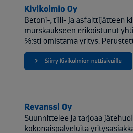
Kivikolmio Oy
Betoni-, tiili- ja asfalttijätteen 
murskaukseen erikoistunut yhti
%:sti omistama yritys. Peruste
Siirry Kivikolmion nettisivuille
Revanssi Oy
​Suunnittelee ja tarjoaa jätehuo
kokonaispalveluita yritysasiakka