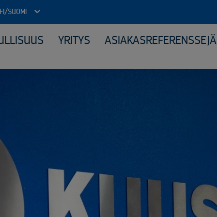
FI/SUOMI
ULLISUUS
YRITYS
ASIAKASREFERENSSEJÄ
Julkinen sektori
Kone
Arkistojen tyhjennys ja tietoturvatuhous
Elek
Autokierrätyspalvelut kunnille
Katt
ICT-laitteiden tietoturvallinen uusiokäyttö​
Kerä
Kiinteähintaiset tuhous- ja kierrätyspaketit
Mate
Komposiitin kierrätys
Moni
Monipuolinen yhteistyö kunnallisten jäteyhtiöiden kanssa
Peru
Purkuprojektit
Räät
Räätälöity viranomaisyhteistyö
Sähk
Sähköinen siirtoasiakirjapalvelu
Tuot
Valvotut tietoturvatuhoukset
Virkapukujen ja työvaatteiden tietoturvallinen kierrätys