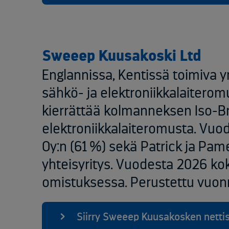
Sweeep Kuusakoski Ltd
Englannissa, Kentissä toimiva yr
sähkö- ja elektroniikkalaiterom
kierrättää kolmanneksen Iso-Br
elektroniikkalaiteromusta. Vuo
Oy:n (61 %) sekä Patrick ja ​Pam
yhteisyritys. Vuodesta 2026 
omistuksessa. Perustettu vuonn
Siirry Sweeep Kuusakosken nettisi