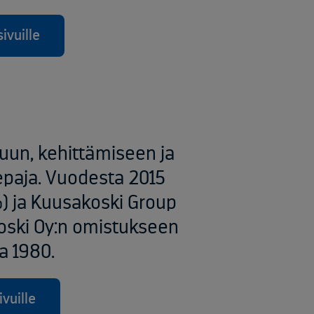
ivuille
luun, kehittämiseen ja
epaja. Vuodesta 2015
) ja Kuusakoski Group
akoski Oy:n omistukseen
a 1980.
vuille