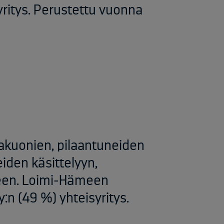
yritys. Perustettu vuonna
jakuonien, pilaantuneiden
eiden käsittelyyn,
seen. ​Loimi-Hämeen
:n (49 %) yhteisyritys.​