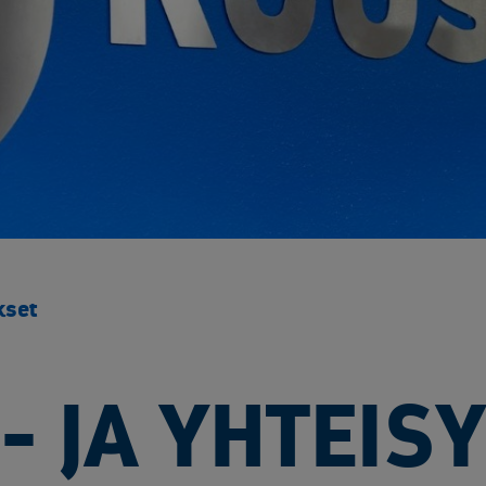
Yliopistot ja tutkimuspalvelut​
Rakentaminen ja infrastruktuuri
Sähk
Arkaluontoisten dokumenttien tuhous
Akku
Elektroniikan tietoturvaratkaisut
Asbe
Luotettavat kuljetuskumppanit
Elek
Muut käsittelypalvelut
Kaap
Rakennusjätteen vastaanotto
Kyll
Raportointi
Metal
Räätälöity opastus
Muun
Sähköinen siirtoasiakirjapalvelu
Rake
kset
Saas
SF6 
Sähk
- JA YHTEIS
Tuul