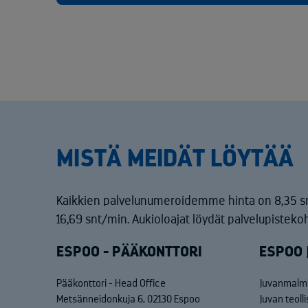
MISTÄ MEIDÄT LÖYTÄÄ
Kaikkien palvelunumeroidemme hinta on 8,35 s
16,69 snt/min. Aukioloajat löydät palvelupistekoh
ESPOO - PÄÄKONTTORI
ESPOO 
Pääkonttori - Head Office
Juvanmalmi
Metsänneidonkuja 6, 02130 Espoo
Juvan teoll