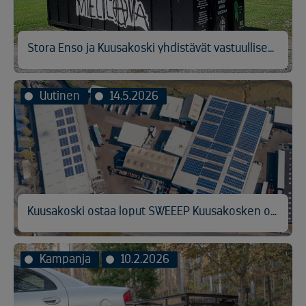
Stora Enso ja Kuusakoski yhdistävät vastuullisen metallinkierrätyksen ja hyväntekeväisyyden
Uutinen
14.5.2026
Kuusakoski ostaa loput SWEEEP Kuusakosken osakkeista
Kampanja
10.2.2026