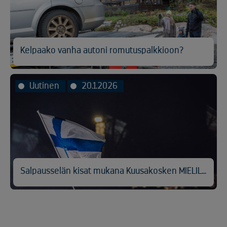
Kelpaako vanha autoni romutuspalkkioon?
Uutinen
20.1.2026
Salpausselän kisat mukana Kuusakosken MIELILAVA-kampanjassa lasten ja nuorten mielenterveyden tukemiseksi