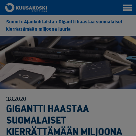
Suomi
>
Ajankohtaista
>
Gigantti haastaa suomalaiset
kierrättämään miljoona luuria
11.8.2020
GIGANTTI HAASTAA
SUOMALAISET
KIERRÄTTÄMÄÄN MILJOONA