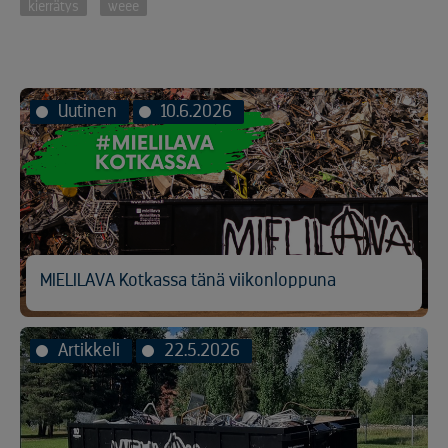
kierrätys
weee
Uutinen
10.6.2026
MIELILAVA Kotkassa tänä viikonloppuna
Artikkeli
22.5.2026