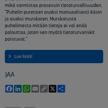
mikä varmistaa prosessin tietoturvallisuuden.
”Puhelin puretaan osaksi manuaalisesti käsin
ja osaksi murskaten. Murskatusta
puhelimesta mitään tietoja ei voi enää
palauttaa, joten sen myötä tietoturvariskit
poistuvat."
Lue lisää!
JAA
Facebook
LinkedIn
WhatsApp
Email
Copy
X
Share
Link