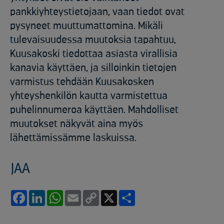
pankkiyhteystietojaan, vaan tiedot ovat
pysyneet muuttumattomina. Mikäli
tulevaisuudessa muutoksia tapahtuu,
Kuusakoski tiedottaa asiasta virallisia
kanavia käyttäen, ja silloinkin tietojen
varmistus tehdään Kuusakosken
yhteyshenkilön kautta varmistettua
puhelinnumeroa käyttäen. Mahdolliset
muutokset näkyvät aina myös
lähettämissämme laskuissa.
JAA
Facebook
LinkedIn
WhatsApp
Email
Copy
X
Share
Link