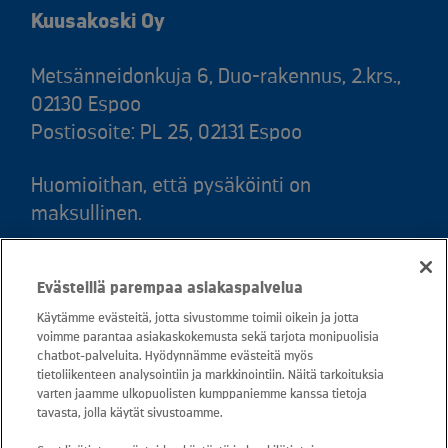
Kuusakoski Oy
Metsänneidonkuja 6, Duo-rakennus, 2.krs.,
02130 Espoo
Postiosoite: PL 25, 02131 Espoo
Huomioithan, että pysäköinti on
maksullinen.
Puh. 020 781 781 (puhelun hinta 8,35
Evästeillä parempaa asiakaspalvelua
snt/puhelu + 16,69 snt/min)
Käytämme evästeitä, jotta sivustomme toimii oikein ja jotta
voimme parantaa asiakaskokemusta sekä tarjota monipuolisia
Asiakaspalvelu: 0800 30880
chatbot-palveluita. Hyödynnämme evästeitä myös
avoinna arkisin ma - pe klo 8-16
tietoliikenteen analysointiin ja markkinointiin. Näitä tarkoituksia
varten jaamme ulkopuolisten kumppaniemme kanssa tietoja
sähköposti:
tavasta, jolla käytät sivustoamme.
asiakaspalvelu@kuusakoski.com