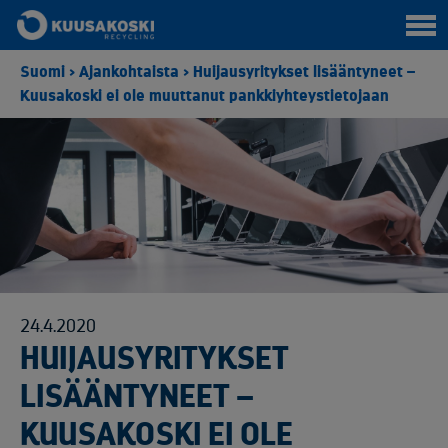
Suomi
>
Ajankohtaista
>
Huijausyritykset lisääntyneet –
Kuusakoski ei ole muuttanut pankkiyhteystietojaan
24.4.2020
HUIJAUSYRITYKSET
LISÄÄNTYNEET –
KUUSAKOSKI EI OLE