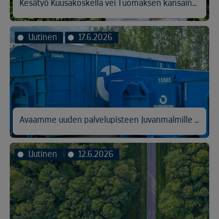
Kesätyö Kuusakoskella vei Tuomaksen kansainvälisen logistiikan pariin
Uutinen
17.6.2026
Avaamme uuden palvelupisteen Juvanmalmille Espooseen
Uutinen
12.6.2026