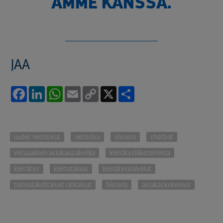
AMME KANSSA.
JAA
Facebook
LinkedIn
WhatsApp
Email
Copy
X
Share
Link
uudet nettisivut
nettisivu
sivusto
chatbot
virtuaalinen asiakaspalvelija
kierrätysliiketoiminta
kierrätys
kiertotalous
kierrätyspalvelut
toimialakohtaiset ratkaisut
historia
asiakaskokemus