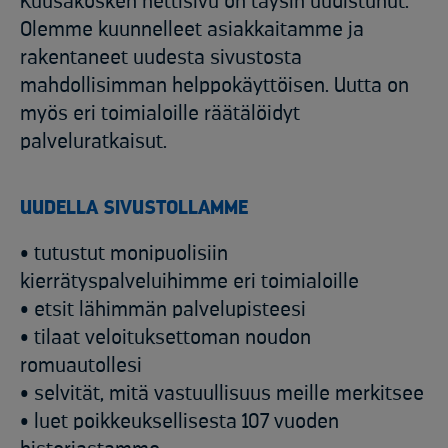
Kuusakosken nettisivu on täysin uudistunut.
Olemme kuunnelleet asiakkaitamme ja
rakentaneet uudesta sivustosta
mahdollisimman helppokäyttöisen. Uutta on
myös eri toimialoille räätälöidyt
palveluratkaisut.
UUDELLA SIVUSTOLLAMME
• tutustut monipuolisiin
kierrätyspalveluihimme eri toimialoille
• etsit lähimmän palvelupisteesi
• tilaat veloituksettoman noudon
romuautollesi
• selvität, mitä vastuullisuus meille merkitsee
• luet poikkeuksellisesta 107 vuoden