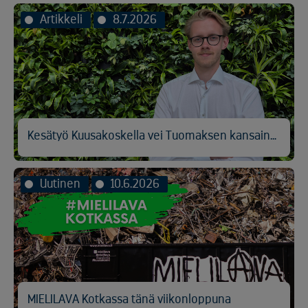
Artikkeli
8.7.2026
Kesätyö Kuusakoskella vei Tuomaksen kansainvälisen logistiikan pariin
Uutinen
10.6.2026
MIELILAVA Kotkassa tänä viikonloppuna