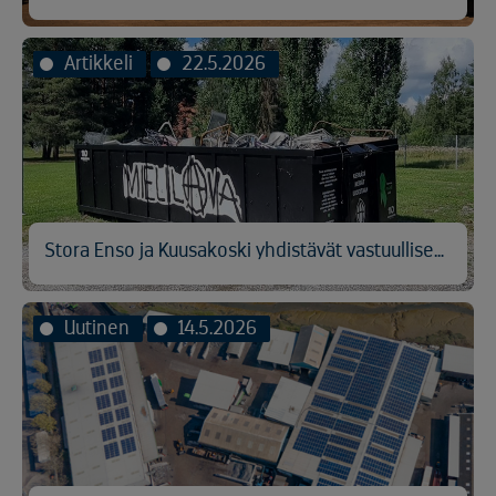
Artikkeli
22.5.2026
Stora Enso ja Kuusakoski yhdistävät vastuullisen metallinkierrätyksen ja hyväntekeväisyyden
Uutinen
14.5.2026