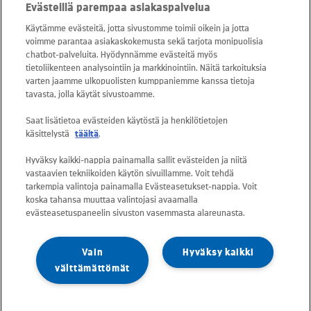
Evästeillä parempaa asiakaspalvelua
snt/puhelu + 16,69 snt/min)
Käytämme evästeitä, jotta sivustomme toimii oikein ja jotta
voimme parantaa asiakaskokemusta sekä tarjota monipuolisia
Asiakaspalvelu: 0800 30880
chatbot-palveluita. Hyödynnämme evästeitä myös
avoinna arkisin ma - pe klo 8-16
tietoliikenteen analysointiin ja markkinointiin. Näitä tarkoituksia
varten jaamme ulkopuolisten kumppaniemme kanssa tietoja
sähköposti:
tavasta, jolla käytät sivustoamme.
asiakaspalvelu@kuusakoski.com
Saat lisätietoa evästeiden käytöstä ja henkilötietojen
käsittelystä
täältä
.
Kaikki sähköpostiosoitteet ovat muotoa
Hyväksy kaikki-nappia painamalla sallit evästeiden ja niitä
etunimi.sukunimi@kuusakoski.com, ellei
vastaavien tekniikoiden käytön sivuillamme. Voit tehdä
yhteystiedoissa toisin mainita.
tarkempia valintoja painamalla Evästeasetukset-nappia. Voit
koska tahansa muuttaa valintojasi avaamalla
evästeasetuspaneelin sivuston vasemmasta alareunasta.
Tietosuoja Kuusakoskella
Vain
Hyväksy kaikki
Tietoturvapolitiikka
välttämättömät
Vastuullisuuspolitiikka