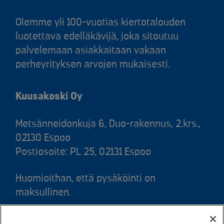
Olemme yli 100-vuotias kiertotalouden
luotettava edelläkävijä, joka sitoutuu
palvelemaan asiakkaitaan vakaan
perheyrityksen arvojen mukaisesti.
Kuusakoski Oy
Metsänneidonkuja 6, Duo-rakennus, 2.krs.,
02130 Espoo
Postiosoite: PL 25, 02131 Espoo
Huomioithan, että pysäköinti on
maksullinen.
Puh. 020 781 781 (puhelun hinta 8,35