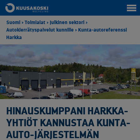
Suomi
>
Toimialat
>
Julkinen sektori
>
Autokierrätyspalvelut kunnille
>
Kunta-autoreferenssi
Harkka
HINAUSKUMPPANI HARKKA-
YHTIÖT KANNUSTAA KUNTA-
AUTO-JÄRJESTELMÄN