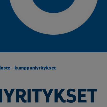
Yliopistot ja tutkimuspalvelut​
Rakentaminen ja infrastruktuuri
Sähk
Arkaluontoisten dokumenttien tuhous
Akku
Elektroniikan tietoturvaratkaisut
Asbe
Luotettavat kuljetuskumppanit
Elek
Muut käsittelypalvelut
Kaap
Rakennusjätteen vastaanotto
Kyll
Raportointi
Metal
Räätälöity opastus
Muun
Sähköinen siirtoasiakirjapalvelu
Rake
loste - kumppaniyritykset
Saas
SF6 
Sähk
YRITYKSET
Tuul