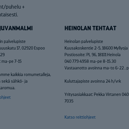
nt/puhelu +
taisesti.
JUVANMALMI
HEINOLAN TEHTAAT
n palvelupiste
Heinolan palvelupiste
isuuskatu 17, 02920 Espoo
Kuusakoskentie 2-5, 18600 Myllyoja
829
Postiosoite: PL 96, 18101 Heinola
: ma-pe 7-15
040 779 4958 ma-pe 8-15.30
Vastaanotto avoinna ma-to 6-22 , p
mme kaikkia romumetalleja,
 sekä sähkö- ja
Kuluttajapiste avoinna 24 h/vrk
kkaromua.
Yritysasiakkaat: Pekka Virtanen 04
iohjeet
7035
Katso reittiohjeet