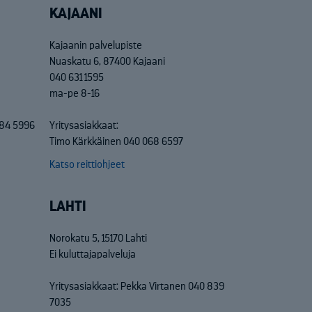
KAJAANI
Kajaanin palvelupiste
Nuaskatu 6, 87400 Kajaani
040 631 1595
ma-pe 8-16
684 5996
Yritysasiakkaat:
Timo Kärkkäinen 040 068 6597
Katso reittiohjeet
LAHTI
Norokatu 5, 15170 Lahti
Ei kuluttajapalveluja
Yritysasiakkaat: Pekka Virtanen 040 839
7035