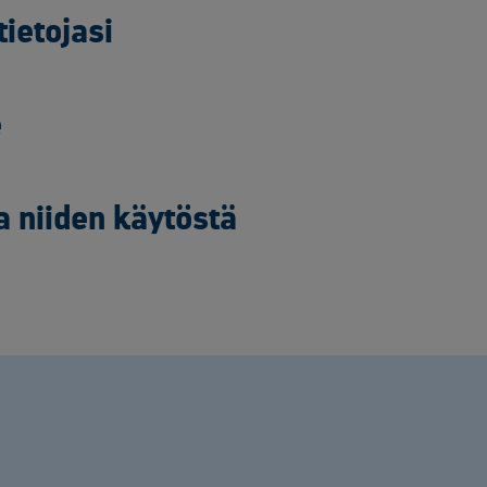
ietojasi
e
ja niiden käytöstä