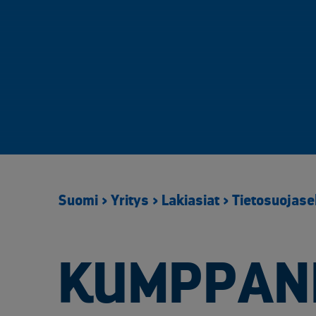
Metsäteollisuus
Elektroniikan kiinteähintaiset kierrätysratkaisut
Huoltoseisokkien räätälöidyt kierrätyspalvelut​
Kierrätysalueen kameravalvonta
Kierrätyskonsultointi
Lavat ja logistiikka
Materiaalien ja arkaluontoisten dokumenttien turvatuhous
Purku- ja tyhjennyspalvelut​
Raportointi ja seuranta
Suomi
>
Yritys
>
Lakiasiat
>
Tietosuojase
Saastuneen maaperän käsittely
Suurien muuntajien käsittely
Sähköinen siirtoasiakirjapalvelu
KUMPPANI
Tuotannon ja kunnossapidon metalliromun kierrätys