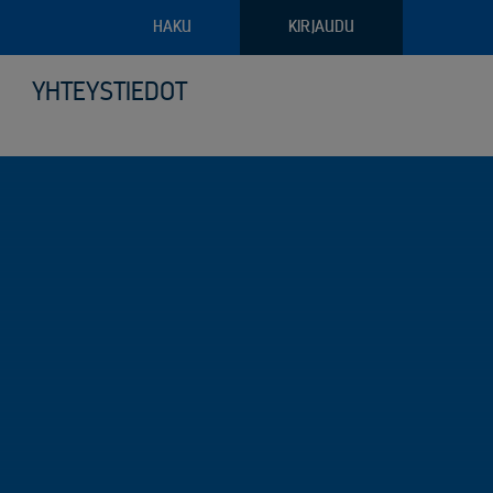
HAKU
KIRJAUDU
YHTEYSTIEDOT
pajateollisuus
troniikan tietoturvalliset kierrätysratkaisut
ava raportointi
ilyvälineistö
riaalien ja arkaluontoisten dokumenttien turvatuhous
puoliset noudon tilausvaihtoehdot
sjätehuollon palvelut
älöity palvelu logistiikassa ja keräilyssä
öinen siirtoasiakirjapalvelu
anto- ja kunnossapitoromun kierrätys