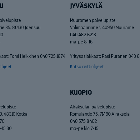
U
JYVÄSKYLÄ
alvelupiste
Muuramen palvelupiste
tie 35, 80130 Joensuu
Välimaanrinne 1, 40950 Muurame
10
040 482 6213
6
ma-pe 8-16
kaat: Tomi Heikkinen 040 725 1874
Yritysasiakkaat: Pasi Puranen 040 
iohjeet
Katso reittiohjeet
KUOPIO
velupiste
Airakselan palvelupiste
9, 48310 Kotka
Romulantie 75, 71490 Airaksela
70
040 575 8402
-15.30
ma-pe klo 7-15