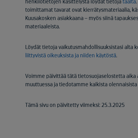
henkilötietojen käsittelystä löydät tietoja
täältä
toimittamat tavarat ovat kierrätysmateriaalia, 
Kuusakosken asiakkaana – myös siinä tapauksess
materiaaleista.
Löydät tietoja vaikutusmahdollisuuksistasi alta
liittyvistä oikeuksista ja niiden käytöstä
.
Voimme päivittää tätä tietosuojaselostetta aika
muuttuessa ja tiedotamme kaikista olennaisista
Tämä sivu on päivitetty viimeksi: 25.3.2025