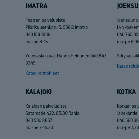
IMATRA
JOENSU
Imatran palvelupiste
Joensuun p
Pilarikuusenkatu 5, 55610 Imatra
Lylykosken
040 158 8518
040 765 95
ma-pe 8-16
ma-pe 8-1
Yritysasiakkaat: Hannu Heinonen 040 847
Yritysasiak
3349
Katso reitt
Katso reittiohjeet
KALAJOKI
KOTKA
Kalajoen palvelupiste
Kotkan pal
Satamatie 422, 85180 Rahja
Jänskäntie 
040 590 8657
040 560 36
ma-pe 7-15.30
ma-pe 7.30