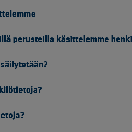
sittelemme
illä perusteilla käsittelemme henki
 säilytetään?
ilötietoja?
etoja?