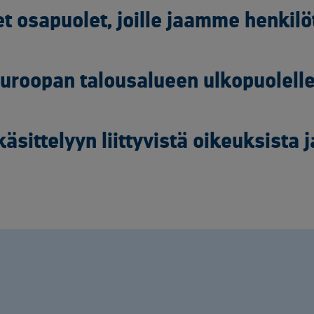
 osapuolet, joille jaamme henkilöt
 Euroopan talousalueen ulkopuolell
käsittelyyn liittyvistä oikeuksista 