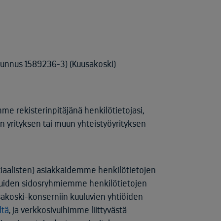
tunnus 1589236-3) (Kuusakoski)
emme rekisterinpitäjänä henkilötietojasi,
van yrityksen tai muun yhteistyöyrityksen
entiaalisten) asiakkaidemme henkilötietojen
 muiden sidosryhmiemme henkilötietojen
akoski-konserniin kuuluvien yhtiöiden
ltä
, ja verkkosivuihimme liittyvästä