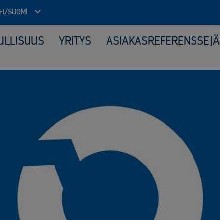
FI/SUOMI
ULLISUUS
YRITYS
ASIAKASREFERENSSEJÄ
Julkinen sektori
Kone
Arkistojen tyhjennys ja tietoturvatuhous
Elek
Autokierrätyspalvelut kunnille
Katt
ICT-laitteiden tietoturvallinen uusiokäyttö​
Kerä
Kiinteähintaiset tuhous- ja kierrätyspaketit
Mate
Komposiitin kierrätys
Moni
Monipuolinen yhteistyö kunnallisten jäteyhtiöiden kanssa
Peru
Purkuprojektit
Räät
Räätälöity viranomaisyhteistyö
Sähk
Sähköinen siirtoasiakirjapalvelu
Tuot
Valvotut tietoturvatuhoukset
Virkapukujen ja työvaatteiden tietoturvallinen kierrätys