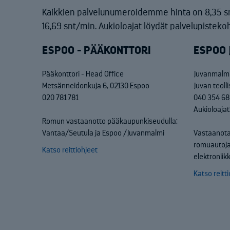
Kaikkien palvelunumeroidemme hinta on 8,35 s
16,69 snt/min. Aukioloajat löydät palvelupistekoh
ESPOO - PÄÄKONTTORI
ESPOO 
Pääkonttori - Head Office
Juvanmalmi
Metsänneidonkuja 6, 02130 Espoo
Juvan teoll
020 781 781
040 354 6
Aukioloajat
Romun vastaanotto pääkaupunkiseudulla:
Vantaa/Seutula ja Espoo /Juvanmalmi
Vastaanota
romuautoja
Katso reittiohjeet
elektronii
Katso reitt