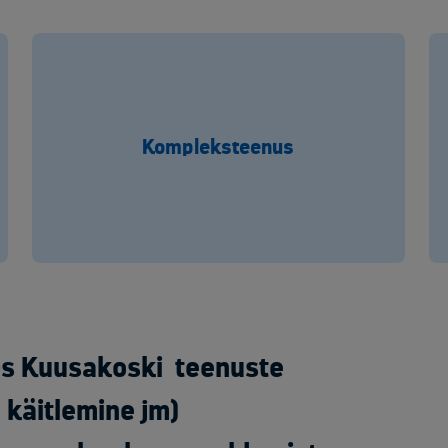
Kompleksteenus
-s Kuusakoski teenuste
 käitlemine jm)