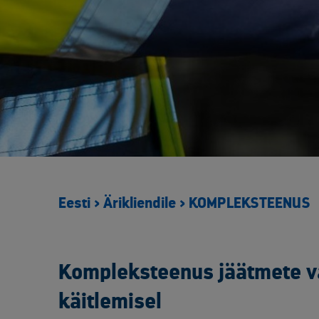
Eesti
>
Ärikliendile
>
KOMPLEKSTEENUS
Kompleksteenus jäätmete va
käitlemisel