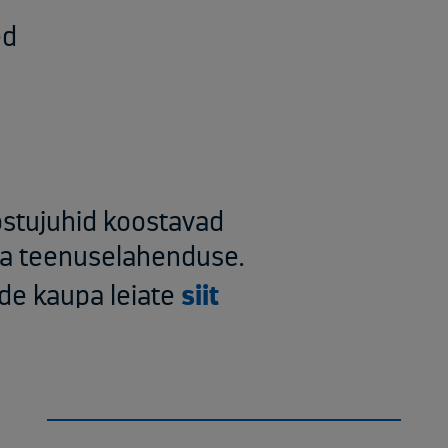
ed
stujuhid koostavad
ma teenuselahenduse.
ade kaupa leiate
siit