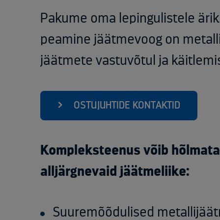
Pakume oma lepingulistele ärikl
peamine jäätmevoog on metall
jäätmete vastuvõtul ja käitlemis
OSTUJUHTIDE KONTAKTID
Kompleksteenus võib hõlmata 
alljärgnevaid jäätmeliike:
Suuremõõdulised metallijää