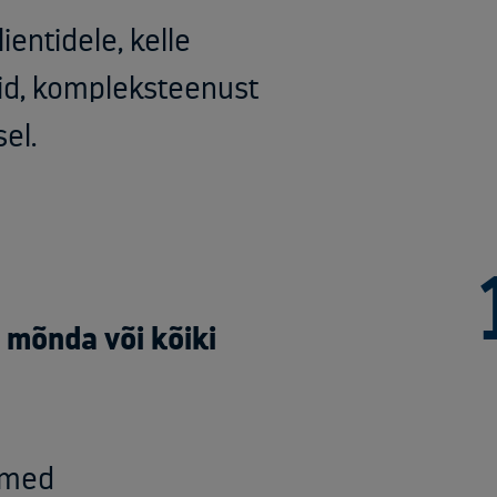
ientidele, kelle
id, kompleksteenust
el.
mõnda või kõiki
tmed