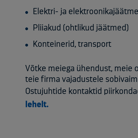
Elektri- ja elektroonikajäätm
Pliiakud (ohtlikud jäätmed)
Konteinerid, transport
Võtke meiega ühendust, meie o
teie firma vajadustele sobivai
Ostujuhtide kontaktid piirkond
lehelt.