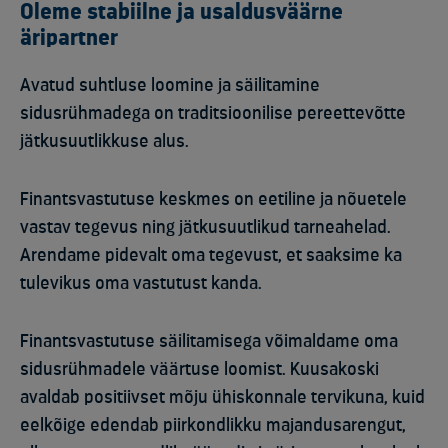
Oleme stabiilne ja usaldusväärne
äripartner
Avatud suhtluse loomine ja säilitamine
sidusrühmadega on traditsioonilise pereettevõtte
jätkusuutlikkuse alus.
Finantsvastutuse keskmes on eetiline ja nõuetele
vastav tegevus ning jätkusuutlikud tarneahelad.
Arendame pidevalt oma tegevust, et saaksime ka
tulevikus oma vastutust kanda.
Finantsvastutuse säilitamisega võimaldame oma
sidusrühmadele väärtuse loomist. Kuusakoski
avaldab positiivset mõju ühiskonnale tervikuna, kuid
eelkõige edendab piirkondlikku majandusarengut,