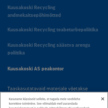
Kuusakoski Recycling
andmekaitsepõhimõtted
Kuusakoski Recycling teabeturbepoliitika
Kuusakoski Recycling säästva arengu
poliitika
Kuusakoski AS peakontor
Taaskasutatavaid materjale võetakse
vastu kõigis meie teeninduspunktides.
Kasutame küpsiseid selleks, et tagada meie veebilehe
Kaardil klõpsates leiate kõigi maakondade
korrektne toimimine. See võimaldab meil parandada