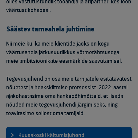
olles vastutustundlik tööandja ja äripartner, kes loob
väärtust kohapeal.
Säästev tarneahela juhtimine
Nii meie kui ka meie klientide jaoks on kogu
väärtusahela jätkusuutlikkus võtmetähtsusega
meie ambitsioonikate eesmärkide saavutamisel.
Tegevusjuhend on osa meie tarnijatele esitatavatest
nõuetest ja heakskiitmise protsessist. 2022. aastal
ajakohastasime oma hankepõhimõtteid, et lisada
nõuded meie tegevusjuhendi järgimiseks, ning
teavitasime sellest oma tarnijaid.
Kuusakoski käitumisjuhend