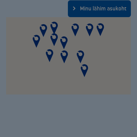
Minu lähim asukoht