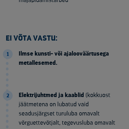
majapidamistarbed
EI VÕTA VASTU:
Ilmse kunsti- või ajalooväärtusega
1
metallesemed.
Elektrijuhtmed ja kaablid
(kokkuost
2
jäätmetena on lubatud vaid
seadusjärgset turuluba omavalt
võrguettevõtjalt, tegevusluba omavalt