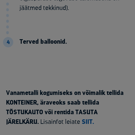
jäätmed tekkinud).
Terved balloonid.
4
Vanametalli kogumiseks on võimalik tellida
KONTEINER, äraveoks saab tellida
TÕSTUKAUTO või rentida TASUTA
JÄRELKÄRU.
Lisainfot leiate
SIIT.