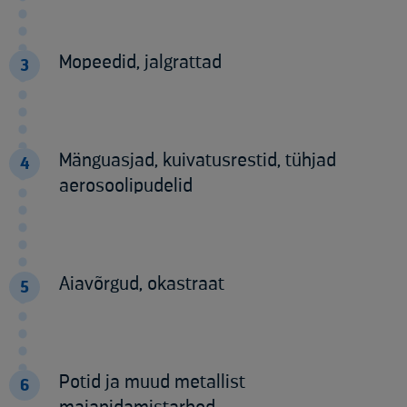
Mopeedid, jalgrattad
3
Mänguasjad, kuivatusrestid, tühjad
4
aerosoolipudelid
Aiavõrgud, okastraat
5
Potid ja muud metallist
6