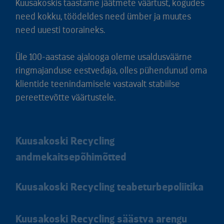
Kuusakoskis taastame jäätmete väärtust, kogudes
need kokku, töödeldes need ümber ja muutes
need uuesti tooraineks.
Üle 100-aastase ajalooga oleme usaldusväärne
ringmajanduse eestvedaja, olles pühendunud oma
klientide teenindamisele vastavalt stabiilse
pereettevõtte väärtustele.
Kuusakoski Recycling
andmekaitsepõhimõtted
Kuusakoski Recycling teabeturbepoliitika
Kuusakoski Recycling säästva arengu