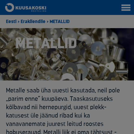
Eesti
>
Erakliendile
>
METALLID
METALLID
Metalle saab üha uuesti kasutada, neil pole
„parim enne” kuupäeva. Taaskasutuseks
kõlbavad nii hernepurgid, uuest plekk-
katusest üle jäänud ribad kui ka
vanavanemate juurest leitud roostes
hobuserauad. Metalli liik ei oma tähtsust -