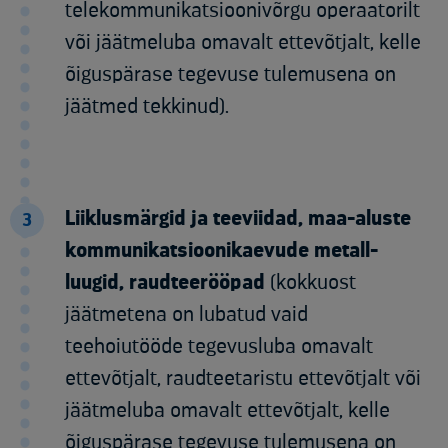
telekommunikatsioonivõrgu operaatorilt
või jäätmeluba omavalt ettevõtjalt, kelle
õiguspärase tegevuse tulemusena on
jäätmed tekkinud).
Liiklusmärgid ja teeviidad, maa-aluste
3
kommunikatsioonikaevude metall-
luugid, raudteerööpad
(kokkuost
jäätmetena on lubatud vaid
teehoiutööde tegevusluba omavalt
ettevõtjalt, raudteetaristu ettevõtjalt või
jäätmeluba omavalt ettevõtjalt, kelle
õiguspärase tegevuse tulemusena on