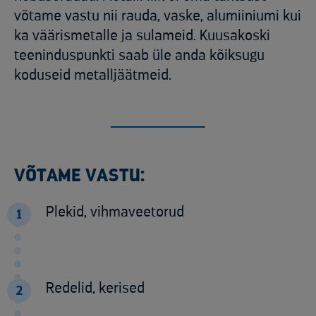
võtame vastu nii rauda, vaske, alumiiniumi kui
ka väärismetalle ja sulameid. Kuusakoski
teeninduspunkti saab üle anda kõiksugu
koduseid metalljäätmeid.
VÕTAME VASTU:
Plekid, vihmaveetorud
1
Redelid, kerised
2