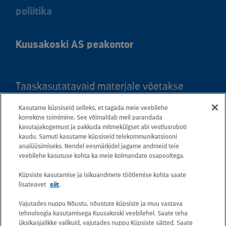
poliitika
Kuusakoski AS peakontor
Taaskasutatavaid materjale võetakse
vastu kõigis meie teeninduspunktides.
Kasutame küpsiseid selleks, et tagada meie veebilehe
Kaardil klõpsates leiate kõigi maakondade
korrektne toimimine. See võimaldab meil parandada
kasutajakogemust ja pakkuda mitmekülgset abi vestlusroboti
teeninduspunktid ja teejuhised.
kaudu. Samuti kasutame küpsiseid telekommunikatsiooni
analüüsimiseks. Nendel eesmärkidel jagame andmeid teie
Postiaadress: Betooni 12, 13816 Tallinn
veebilehe kasutuse kohta ka meie kolmandate osapooltega.
(Eesti)
Küpsiste kasutamise ja isikuandmete töötlemise kohta saate
lisateavet
siit
.
Tasuta lühinumber 13660
Vajutades nuppu Nõustu, nõustute küpsiste ja muu vastava
tehnoloogia kasutamisega Kuusakoski veebilehel. Saate teha
Kõik e-posti aadressid on kujul
üksikasjalikke valikuid, vajutades nuppu Küpsiste sätted. Saate