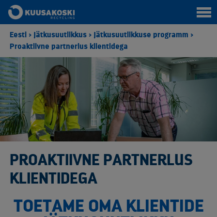
Eesti
>
Jätkusuutlikkus
>
Jätkusuutlikkuse programm
>
Proaktiivne partnerlus klientidega
PROAKTIIVNE PARTNERLUS
KLIENTIDEGA
TOETAME OMA KLIENTIDE