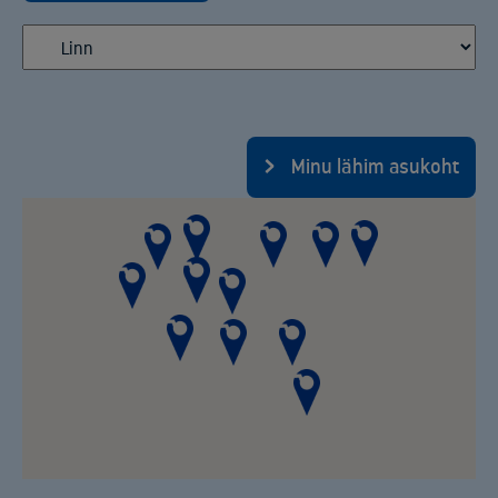
Minu lähim asukoht