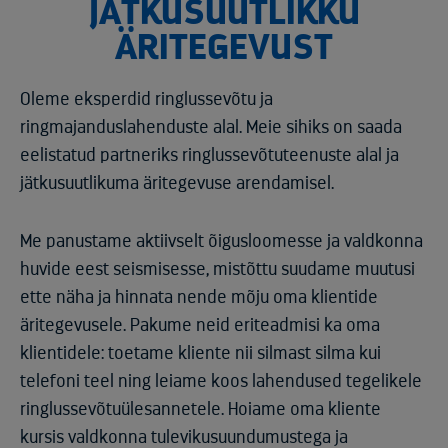
JÄTKUSUUTLIKKU
ÄRITEGEVUST
Oleme eksperdid ringlussevõtu ja
ringmajanduslahenduste alal. Meie sihiks on saada
eelistatud partneriks ringlussevõtuteenuste alal ja
jätkusuutlikuma äritegevuse arendamisel.
Me panustame aktiivselt õigusloomesse ja valdkonna
huvide eest seismisesse, mistõttu suudame muutusi
ette näha ja hinnata nende mõju oma klientide
äritegevusele. Pakume neid eriteadmisi ka oma
klientidele: toetame kliente nii silmast silma kui
telefoni teel ning leiame koos lahendused tegelikele
ringlussevõtuülesannetele. Hoiame oma kliente
kursis valdkonna tulevikusuundumustega ja