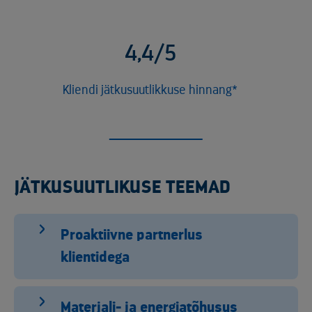
4,4/5
Kliendi jätkusuutlikkuse hinnang*
JÄTKUSUUTLIKUSE TEEMAD
Proaktiivne partnerlus
klientidega
Materjali- ja energiatõhusus