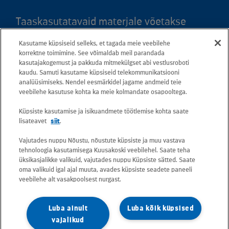
Taaskasutatavaid materjale võetakse
vastu kõigis meie teeninduspunktides.
Kasutame küpsiseid selleks, et tagada meie veebilehe
Kaardil klõpsates leiate kõigi maakondade
korrektne toimimine. See võimaldab meil parandada
teeninduspunktid ja teejuhised.
kasutajakogemust ja pakkuda mitmekülgset abi vestlusroboti
kaudu. Samuti kasutame küpsiseid telekommunikatsiooni
analüüsimiseks. Nendel eesmärkidel jagame andmeid teie
Postiaadress: Betooni 12, 13816 Tallinn
veebilehe kasutuse kohta ka meie kolmandate osapooltega.
(Eesti)
Küpsiste kasutamise ja isikuandmete töötlemise kohta saate
lisateavet
siit
.
Tasuta lühinumber 13660
Vajutades nuppu Nõustu, nõustute küpsiste ja muu vastava
tehnoloogia kasutamisega Kuusakoski veebilehel. Saate teha
Kõik e-posti aadressid on kujul
üksikasjalikke valikuid, vajutades nuppu Küpsiste sätted. Saate
oma valikuid igal ajal muuta, avades küpsiste seadete paneeli
eesnimi.perekonnanimi@kuusakoski.com
veebilehe alt vasakpoolsest nurgast.
(kui kontaktandmetes pole mainitud teisiti).
Luba ainult
Luba kõik küpsised
Konkreetsete tegevuskohtade
vajalikud