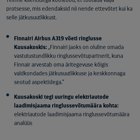
Teeme klientidega koostööd, et töötada välja
protsesse, mis edendaksid nii nende ettevõtet kui ka
selle jätkusuutlikkust.
Finnairi Airbus A319 võeti ringlusse
Kuusakoskis:
„Finnairi jaoks on oluline omada
vastutustundlikku ringlussevõtupartnerit, kuna
Finnair arvestab oma äritegevuse kõigis
valdkondades jätkusuutlikkuse ja keskkonnaga
seotud aspektidega.“
Kuusakoski tegi uuringu elektriautode
laadimisjaama ringlussevõtumäära kohta:
elektriautode laadimisjaama ringlussevõtumäära
analüüs