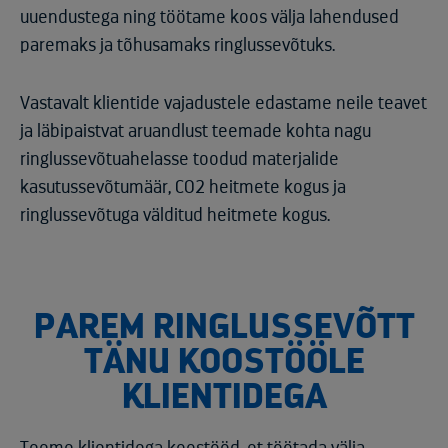
uuendustega ning töötame koos välja lahendused
paremaks ja tõhusamaks ringlussevõtuks.
Vastavalt klientide vajadustele edastame neile teavet
ja läbipaistvat aruandlust teemade kohta nagu
ringlussevõtuahelasse toodud materjalide
kasutussevõtumäär, CO2 heitmete kogus ja
ringlussevõtuga välditud heitmete kogus.
PAREM RINGLUSSEVÕTT
TÄNU KOOSTÖÖLE
KLIENTIDEGA