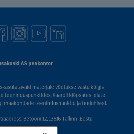
sakoski AS peakontor
skasutatavaid materjale võetakse vastu kõigis
e teeninduspunktides. Kaardil klõpsates leiate
gi maakondade teeninduspunktid ja teejuhised.
tiaadress: Betooni 12, 13816 Tallinn (Eesti)