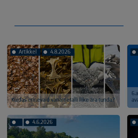
Artikkel
4.8.2026
6.
Kuidas erinevaid vanametalli liike ära tunda?
av
4.6.2026