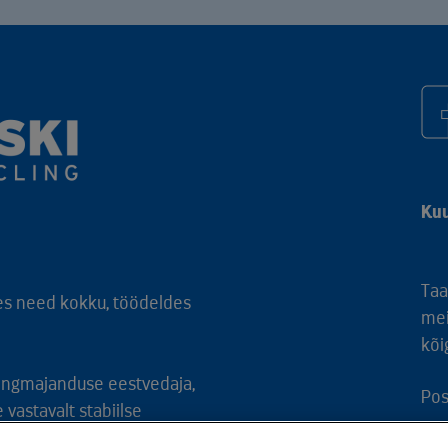
Kuu
Taa
es need kokku, töödeldes
mei
kõi
ringmajanduse eestvedaja,
Pos
vastavalt stabiilse