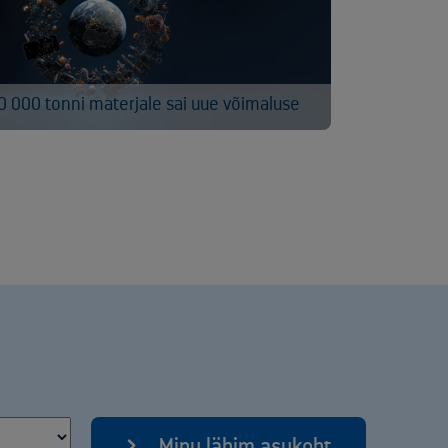
0 000 tonni materjale sai uue võimaluse
Minu lähim asukoht