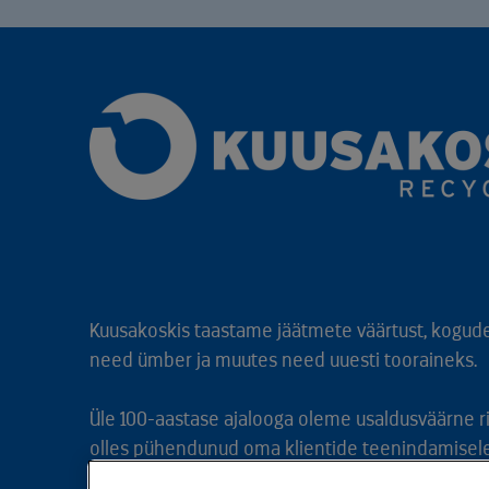
Kuusakoskis taastame jäätmete väärtust, kogud
need ümber ja muutes need uuesti tooraineks.
Üle 100-aastase ajalooga oleme usaldusväärne 
olles pühendunud oma klientide teenindamisele 
pereettevõtte väärtustele.