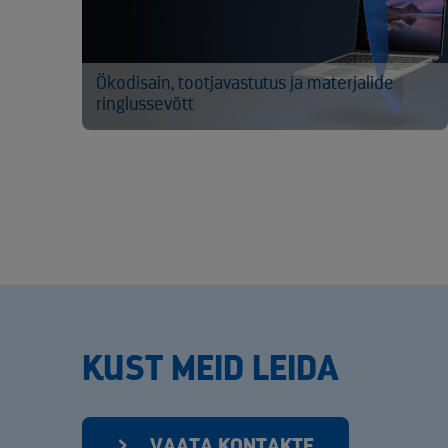
Ökodisain, tootjavastutus ja materjalide
ringlussevõtt
KUST MEID LEIDA
VAATA KONTAKTE