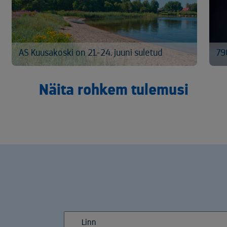
AS Kuusakoski on 21.-24. juuni suletud
79
Näita rohkem tulemusi