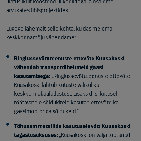
ulatuslikult koostööd ülikoolidega ja osaleme
arvukates ühisprojektides.
Lugege lähemalt selle kohta, kuidas me oma
keskkonnamõju vähendame:
Ringlussevõtuteenuste ettevõte Kuusakoski
vähendab transpordiheitmeid gaasi
kasutamisega:
„Ringlussevõtuteenuste ettevõte
Kuusakoski lähtub kütuste valikul ka
keskkonnakaalutlustest. Lisaks diislikütusel
töötavatele sõidukitele kasutab ettevõte ka
gaasimootoriga sõidukeid.“
Tõhusam metallide kasutuselevõtt Kuusakoski
tagastusüksuses:
„Kuusakoski on välja töötanud