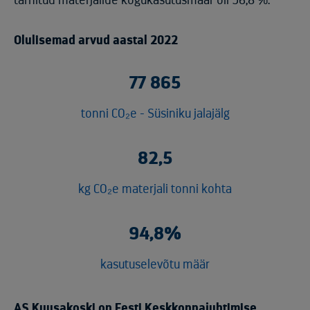
Olulisemad arvud aastal 2022
77 865
tonni CO₂e - Süsiniku jalajälg
82,5
kg CO₂e materjali tonni kohta
94,8%
kasutuselevõtu määr
AS Kuusakoski on Eesti Keskkonnajuhtimise