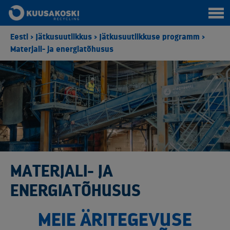
Eesti
>
Jätkusuutlikkus
>
Jätkusuutlikkuse programm
>
Materjali- ja energiatõhusus
MATERJALI- JA
ENERGIATÕHUSUS
MEIE ÄRITEGEVUSE