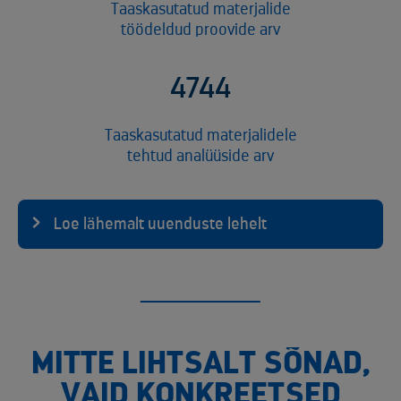
Taaskasutatud materjalide
töödeldud proovide arv
4744
Taaskasutatud materjalidele
tehtud analüüside arv
Loe lähemalt uuenduste lehelt
MITTE LIHTSALT SÕNAD,
VAID KONKREETSED