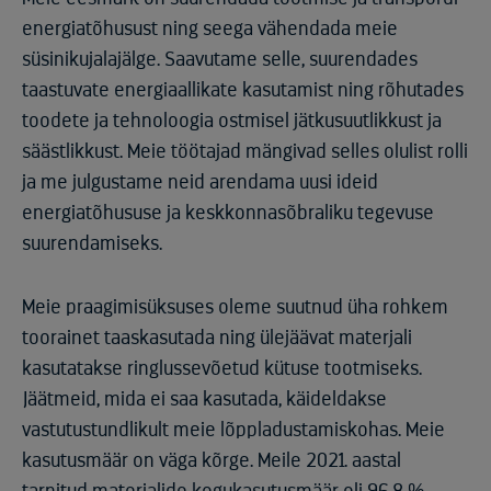
energiatõhusust ning seega vähendada meie
süsinikujalajälge. Saavutame selle, suurendades
taastuvate energiaallikate kasutamist ning rõhutades
toodete ja tehnoloogia ostmisel jätkusuutlikkust ja
säästlikkust. Meie töötajad mängivad selles olulist rolli
ja me julgustame neid arendama uusi ideid
energiatõhususe ja keskkonnasõbraliku tegevuse
suurendamiseks.
Meie praagimisüksuses oleme suutnud üha rohkem
toorainet taaskasutada ning ülejäävat materjali
kasutatakse ringlussevõetud kütuse tootmiseks.
Jäätmeid, mida ei saa kasutada, käideldakse
vastutustundlikult meie lõppladustamiskohas. Meie
kasutusmäär on väga kõrge. Meile 2021. aastal
tarnitud materjalide kogukasutusmäär oli 96,8 %.