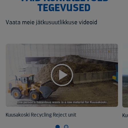
TEGEVUSED
Vaata meie jätkusuutlikkuse videoid
Kuusakoski Recycling Reject unit
Ku