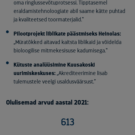
oma ringlussevõtuprotsessi. Tipptasemel
eraldamistehnoloogiate abil saame kätte puhtad
ja kvaliteetsed toormaterjalid.“
Pilootprojekt liblikate päästmiseks Heinolas:
„Müratõkked aitavad kaitsta liblikaid ja võidelda
bioloogilise mitmekesisuse kadumisega.“
Kütuste analüüsimine Kuusakoski
uurimiskeskuses:
„Akrediteerimine lisab
tulemustele veelgi usaldusväärsust.”
Olulisemad arvud aastal 2021:
613