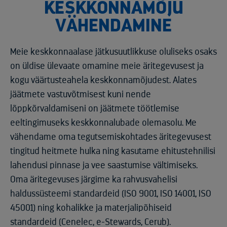
KESKKONNAMÕJU
VÄHENDAMINE
Meie keskkonnaalase jätkusuutlikkuse oluliseks osaks
on üldise ülevaate omamine meie äritegevusest ja
kogu väärtusteahela keskkonnamõjudest. Alates
jäätmete vastuvõtmisest kuni nende
lõppkõrvaldamiseni on jäätmete töötlemise
eeltingimuseks keskkonnalubade olemasolu. Me
vähendame oma tegutsemiskohtades äritegevusest
tingitud heitmete hulka ning kasutame ehitustehnilisi
lahendusi pinnase ja vee saastumise vältimiseks.
Oma äritegevuses järgime ka rahvusvahelisi
haldussüsteemi standardeid (ISO 9001, ISO 14001, ISO
45001) ning kohalikke ja materjalipõhiseid
standardeid (Cenelec, e-Stewards, Cerub).