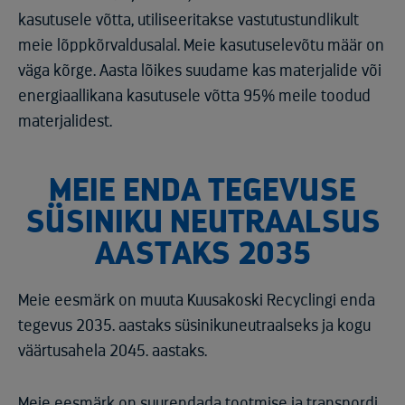
kasutusele võtta, utiliseeritakse vastutustundlikult
meie lõppkõrvaldusalal. Meie kasutuselevõtu määr on
väga kõrge. Aasta lõikes suudame kas materjalide või
energiaallikana kasutusele võtta 95% meile toodud
materjalidest.
MEIE ENDA TEGEVUSE
SÜSINIKU NEUTRAALSUS
AASTAKS 2035
Meie eesmärk on muuta Kuusakoski Recyclingi enda
tegevus 2035. aastaks süsinikuneutraalseks ja kogu
väärtusahela 2045. aastaks.
Meie eesmärk on suurendada tootmise ja transpordi