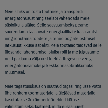
Meie sihiks on tõsta tootmise ja transpordi
energiatõhusust ning seeläbi vähendada meie
süsiniku jalajälge. Selle saavutamiseks peame
suurendama taastuvate energiaallikate kasutamist
ning rõhutama toodete ja tehnoloogiate ostmisel
jätkusuutlikkuse aspekti. Meie töötajad täidavad selle
ülesande lahendamisel olulist rolli ja me julgustame
neid pakkuma välja uusi ideid äritegevuse veelgi
energiatõhusamaks ja keskkonnasõbralikumaks
muutmisel.
Meie tagastusüksus on suutnud tagasi ringlusse võtta
ühe rohkem toormaterjale ja ülejäävad materjalid
kasutatakse ära ümbertöödeldud kütuse
valmistamiseks. Jäätmed, mida ei saa uuesti