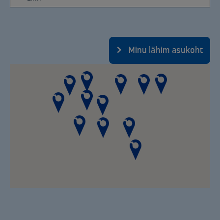
Minu lähim asukoht