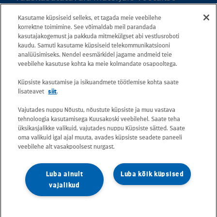
vastu kõigis meie teeninduspunktides.
Kasutame küpsiseid selleks, et tagada meie veebilehe
Kaardil klõpsates leiate kõigi maakondade
korrektne toimimine. See võimaldab meil parandada
teeninduspunktid ja teejuhised.
kasutajakogemust ja pakkuda mitmekülgset abi vestlusroboti
kaudu. Samuti kasutame küpsiseid telekommunikatsiooni
analüüsimiseks. Nendel eesmärkidel jagame andmeid teie
Postiaadress: Betooni 12, 13816 Tallinn
veebilehe kasutuse kohta ka meie kolmandate osapooltega.
(Eesti)
Küpsiste kasutamise ja isikuandmete töötlemise kohta saate
lisateavet
siit
.
Tasuta lühinumber 13660
Vajutades nuppu Nõustu, nõustute küpsiste ja muu vastava
tehnoloogia kasutamisega Kuusakoski veebilehel. Saate teha
Kõik e-posti aadressid on kujul
üksikasjalikke valikuid, vajutades nuppu Küpsiste sätted. Saate
oma valikuid igal ajal muuta, avades küpsiste seadete paneeli
eesnimi.perekonnanimi@kuusakoski.com
veebilehe alt vasakpoolsest nurgast.
(kui kontaktandmetes pole mainitud teisiti).
Luba ainult
Luba kõik küpsised
Konkreetsete tegevuskohtade
vajalikud
kontaktandmete vaatamiseks valige
vastava riigi leht.