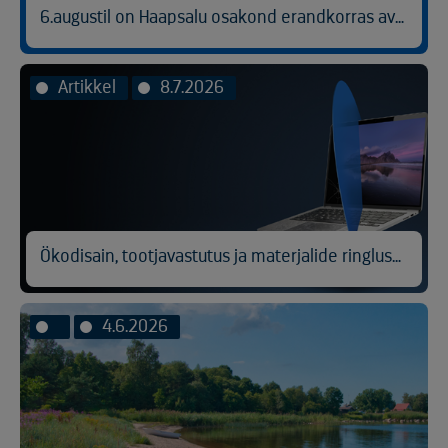
6.augustil on Haapsalu osakond erandkorras avatud kl 9.00-14.30.
Artikkel
8.7.2026
Ökodisain, tootjavastutus ja materjalide ringlussevõtt
4.6.2026