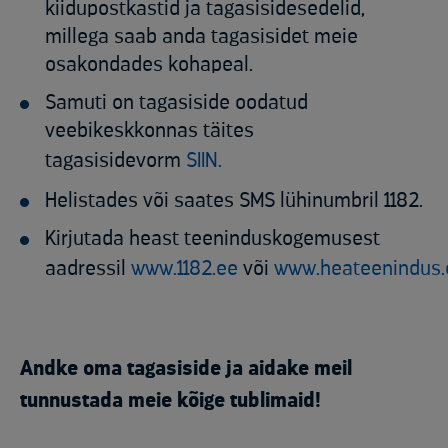
kiidupostkastid ja tagasisidesedelid,
millega saab anda tagasisidet meie
osakondades kohapeal.
Samuti on tagasiside oodatud
veebikeskkonnas täites
tagasisidevorm
SIIN.
Helistades või saates SMS lühinumbril 1182.
Kirjutada heast teeninduskogemusest
aadressil
www.1182.ee
või
www.heateenindus.
Andke oma tagasiside ja aidake meil
tunnustada meie kõige tublimaid!