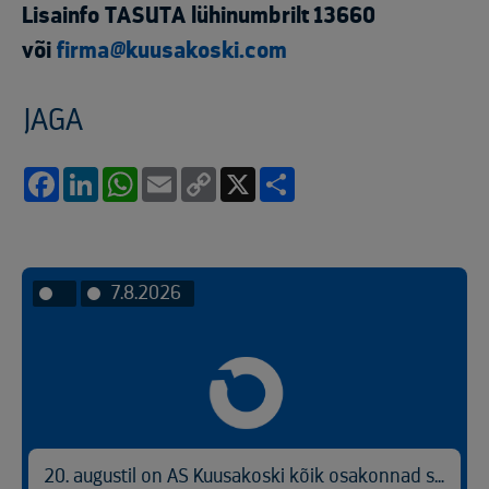
Lisainfo TASUTA lühinumbrilt 13660
või
firma@kuusakoski.com
JAGA
Facebook
LinkedIn
WhatsApp
Email
Copy
X
Share
Link
7.8.2026
20. augustil on AS Kuusakoski kõik osakonnad suletud